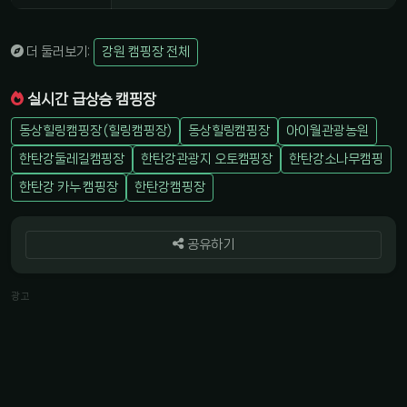
더 둘러보기:
강원 캠핑장 전체
실시간 급상승 캠핑장
동상힐링캠핑장 (힐링캠핑장)
동상힐링캠핑장
아이월관광농원
한탄강둘레길캠핑장
한탄강관광지 오토캠핑장
한탄강소나무캠핑
한탄강 카누 캠핑장
한탄강캠핑장
공유하기
광고