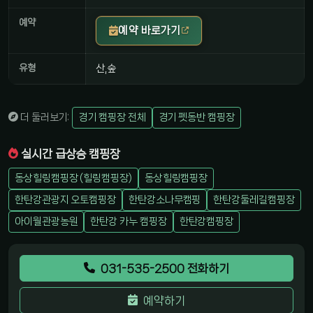
예약
예약 바로가기
유형
산,숲
더 둘러보기:
경기 캠핑장 전체
경기 펫동반 캠핑장
실시간 급상승 캠핑장
동상힐링캠핑장 (힐링캠핑장)
동상힐링캠핑장
한탄강관광지 오토캠핑장
한탄강소나무캠핑
한탄강둘레길캠핑장
아이월관광농원
한탄강 카누 캠핑장
한탄강캠핑장
031-535-2500 전화하기
예약하기