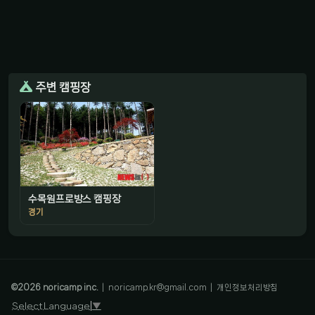
주변 캠핑장
수목원프로방스 캠핑장
경기
감성 캠핑 큐레이터
진짜 감성은, 나를 아는 것
©
2026
noricamp inc.
|
noricamp.kr@gmail.com
|
개인정보처리방침
Select Language
▼