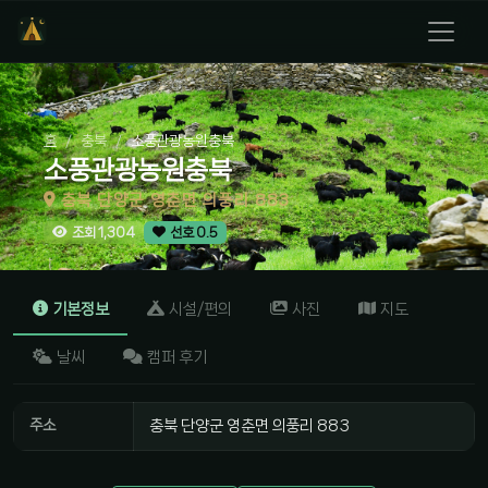
홈
충북
소풍관광농원충북
소풍관광농원충북
충북 단양군 영춘면 의풍리 883
조회 1,304
선호 0.5
기본정보
시설/편의
사진
지도
날씨
캠퍼 후기
주소
충북 단양군 영춘면 의풍리 883