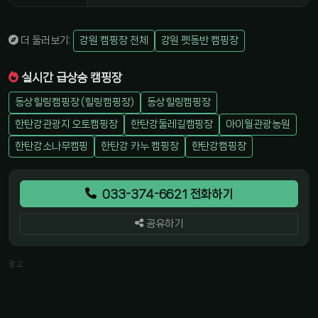
더 둘러보기:
강원 캠핑장 전체
강원 펫동반 캠핑장
실시간 급상승 캠핑장
동상힐링캠핑장 (힐링캠핑장)
동상힐링캠핑장
한탄강관광지 오토캠핑장
한탄강둘레길캠핑장
아이월관광농원
한탄강소나무캠핑
한탄강 카누 캠핑장
한탄강캠핑장
033-374-6621 전화하기
공유하기
광고