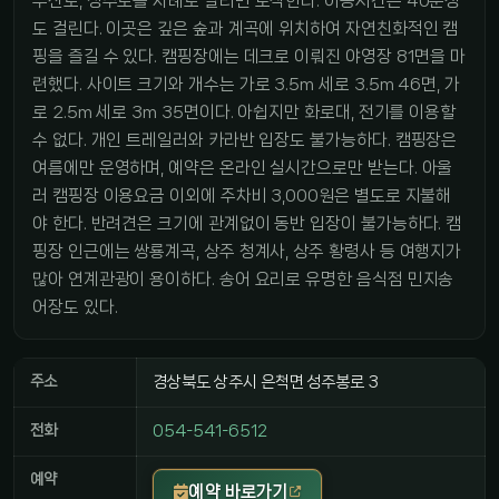
우산로, 성주로를 차례로 달리면 도착한다. 이동시간은 40분정
도 걸린다. 이곳은 깊은 숲과 계곡에 위치하여 자연친화적인 캠
핑을 즐길 수 있다. 캠핑장에는 데크로 이뤄진 야영장 81면을 마
련했다. 사이트 크기와 개수는 가로 3.5m 세로 3.5m 46면, 가
로 2.5m 세로 3m 35면이다. 아쉽지만 화로대, 전기를 이용할
수 없다. 개인 트레일러와 카라반 입장도 불가능하다. 캠핑장은
여름에만 운영하며, 예약은 온라인 실시간으로만 받는다. 아울
러 캠핑장 이용요금 이외에 주차비 3,000원은 별도로 지불해
야 한다. 반려견은 크기에 관계없이 동반 입장이 불가능하다. 캠
핑장 인근에는 쌍룡계곡, 상주 청계사, 상주 황령사 등 여행지가
많아 연계관광이 용이하다. 송어 요리로 유명한 음식점 민지송
어장도 있다.
주소
경상북도 상주시 은척면 성주봉로 3
전화
054-541-6512
예약
예약 바로가기