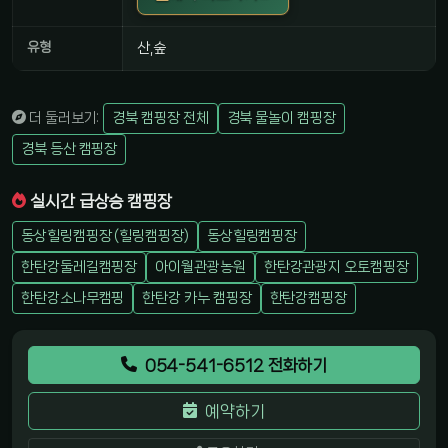
유형
산,숲
더 둘러보기:
경북 캠핑장 전체
경북 물놀이 캠핑장
경북 등산 캠핑장
실시간 급상승 캠핑장
동상힐링캠핑장 (힐링캠핑장)
동상힐링캠핑장
한탄강둘레길캠핑장
아이월관광농원
한탄강관광지 오토캠핑장
한탄강소나무캠핑
한탄강 카누 캠핑장
한탄강캠핑장
054-541-6512 전화하기
예약하기