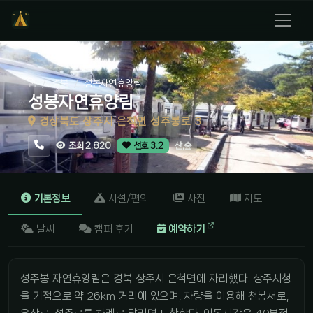
홈
경북
성봉자연휴양림
성봉자연휴양림
경상북도 상주시 은척면 성주봉로 3
산,숲
조회 2,820
선호 3.2
기본정보
시설/편의
사진
지도
날씨
캠퍼 후기
예약하기
성주봉 자연휴양림은 경북 상주시 은척면에 자리했다. 상주시청
을 기점으로 약 26km 거리에 있으며, 차량을 이용해 천봉서로,