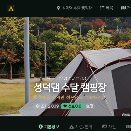
목록
전
성덕댐 수달 캠핑장
홈
경북
성덕댐 수달 캠핑장
성덕댐 수달 캠핑장
청송군 안덕면 성덕댐로 1291-70
숲,강
조회 2,039
선호 0.8
기본정보
시설/편의
사진