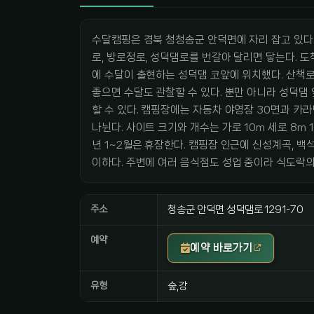
수달캠핑은 경북 청청송군 안덕면에 자리 잡고 있다
로, 방로정로, 성덕댐로를 번갈아 달리면 닿는다. 
에 수달이 출현하는 성덕댐 코앞에 위치했다. 산책로
좋으면 수달도 관찰할 수 있다. 뿐만 아니라 성덕댐
할 수 있다. 캠핑장에는 자동차 야영장 30면과 카라
나뉜다. 사이트 크기와 개수는 가로 10m 세로 8m 16면
년 1~2월은 휴장한다. 캠핑장 인근에 신성계곡, 
이하다. 주변에 여러 음식점도 성업 중이라 식도락의
주소
청송군 안덕면 성덕댐로 1291-70
예약
예약 바로가기
유형
숲,강