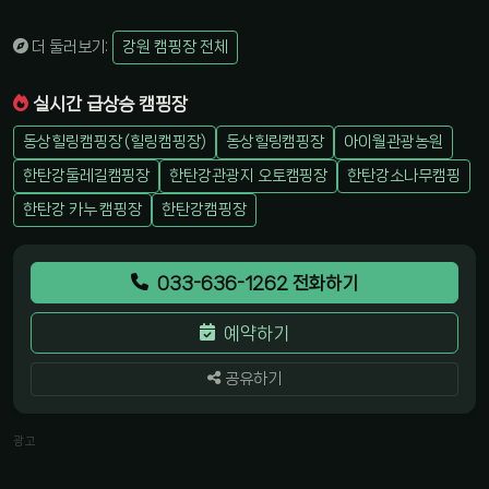
더 둘러보기:
강원 캠핑장 전체
실시간 급상승 캠핑장
동상힐링캠핑장 (힐링캠핑장)
동상힐링캠핑장
아이월관광농원
한탄강둘레길캠핑장
한탄강관광지 오토캠핑장
한탄강소나무캠핑
한탄강 카누 캠핑장
한탄강캠핑장
033-636-1262 전화하기
예약하기
공유하기
광고