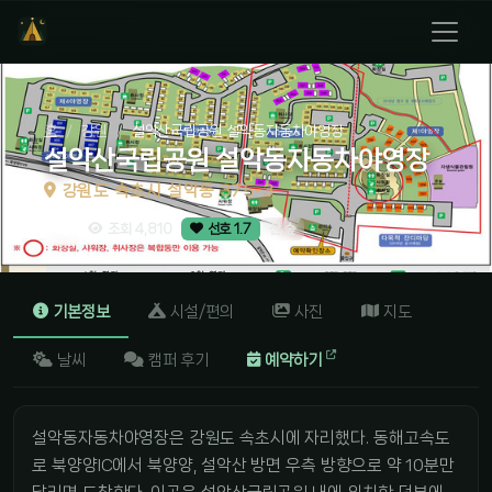
홈
강원
설악산국립공원 설악동자동차야영장
설악산국립공원 설악동자동차야영장
강원도 속초시 설악동 375-3
산,숲
조회 4,810
선호 1.7
기본정보
시설/편의
사진
지도
날씨
캠퍼 후기
예약하기
설악동자동차야영장은 강원도 속초시에 자리했다. 동해고속도
로 북양양IC에서 북양양, 설악산 방면 우측 방향으로 약 10분만