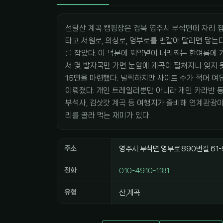
선달산 계곡 캠핑장은 경북 영주시 부석면에 자리 잡
타고 서원로, 의상로, 영부로를 번갈아 달리면 닿는다
를 잡았다. 이 덕분에 뙤약볕이 내리쬐는 한여름에
서 몇 발자국만 가면 눈앞에 계곡이 펼쳐지니 잊지
15면을 마련했다. 널찍하지만 사이트 수가 적어 여유
이뤄졌다. 개인 트레일러뿐만 아니라 개인 카라반 동
부석사, 김삿갓 계곡 등 여행지가 즐비해 연계관광이
리를 골라 먹는 재미가 있다.
주소
영주시 부석면 영부로 890번길 61-
전화
010-4910-1181
유형
산,계곡