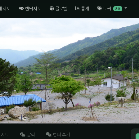
체 지도
캠낚지도
글로벌
통계
토픽
8월
계곡
지도
날씨
캠퍼 후기