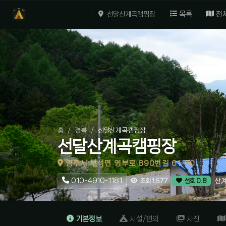
목록
전
선달산계곡캠핑장
홈
경북
선달산계곡캠핑장
선달산계곡캠핑장
영주시 부석면 영부로 890번길 61-50
010-4910-1181
산,
조회 1,577
선호 0.8
기본정보
시설/편의
사진