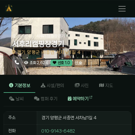
홈
경기
서후리캠핑장경기
서후리캠핑장경기
경기 양평군 서종면 서차남1길 4
산,숲
조회 2,624
선호 1.0
기본정보
시설/편의
사진
지도
날씨
캠퍼 후기
예약하기
주소
경기 양평군 서종면 서차남1길 4
전화
010-9143-6482