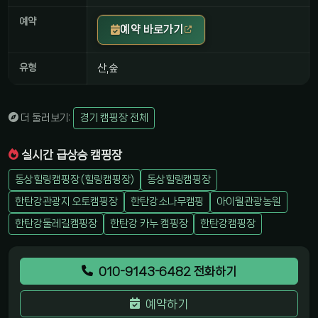
예약
예약 바로가기
유형
산,숲
더 둘러보기:
경기 캠핑장 전체
실시간 급상승 캠핑장
동상힐링캠핑장 (힐링캠핑장)
동상힐링캠핑장
한탄강관광지 오토캠핑장
한탄강소나무캠핑
아이월관광농원
한탄강둘레길캠핑장
한탄강 카누 캠핑장
한탄강캠핑장
010-9143-6482 전화하기
예약하기