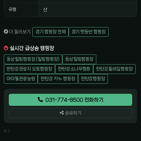
유형
산
더 둘러보기:
경기 캠핑장 전체
경기 펫동반 캠핑장
실시간 급상승 캠핑장
동상힐링캠핑장 (힐링캠핑장)
동상힐링캠핑장
한탄강관광지 오토캠핑장
한탄강소나무캠핑
한탄강둘레길캠핑장
아이월관광농원
한탄강 카누 캠핑장
한탄강캠핑장
031-774-8500 전화하기
공유하기
광고