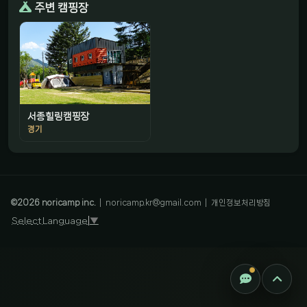
주변 캠핑장
서종힐링캠핑장
경기
감성 캠핑 큐레이터
진짜 감성은, 나를 아는 것
©
2026
noricamp inc.
|
noricamp.kr@gmail.com
|
개인정보처리방침
Select Language
▼