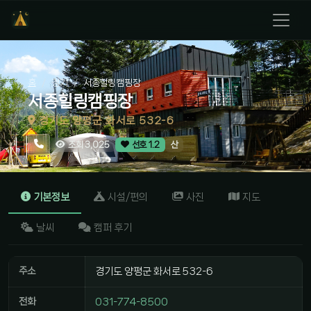
홈
경기
서종힐링캠핑장
서종힐링캠핑장
경기도 양평군 화서로 532-6
산
조회 3,025
선호 1.2
기본정보
시설/편의
사진
지도
날씨
캠퍼 후기
주소
경기도 양평군 화서로 532-6
전화
031-774-8500