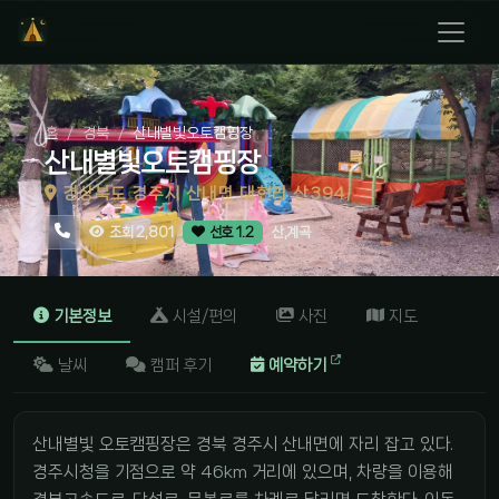
홈
경북
산내별빛오토캠핑장
산내별빛오토캠핑장
경상북도 경주시 산내면 대현리 산394
산,계곡
조회 2,801
선호 1.2
기본정보
시설/편의
사진
지도
날씨
캠퍼 후기
예약하기
산내별빛 오토캠핑장은 경북 경주시 산내면에 자리 잡고 있다.
경주시청을 기점으로 약 46km 거리에 있으며, 차량을 이용해