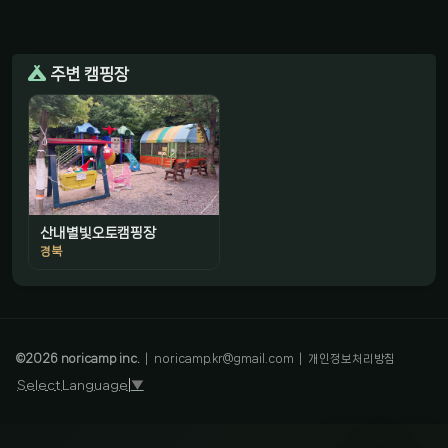
주변 캠핑장
산내별빛오토캠핑장
경북
감성 캠핑 큐레이터
진짜 감성은, 나를 아는 것
©
2026
noricamp inc.
|
noricamp.kr@gmail.com
|
개인정보처리방침
Select Language
▼