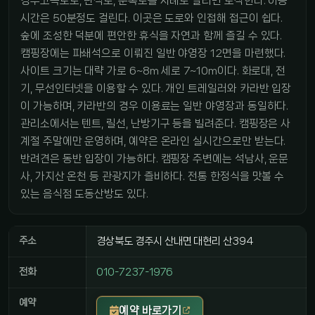
경부고속도로, 단석로, 문복로를 차례로 달리면 도착한다. 이동
시간은 50분정도 걸린다. 이곳은 도로와 인접해 접근이 쉽다.
숲에 조성한 덕분에 편안한 휴식을 자연과 함께 즐길 수 있다.
캠핑장에는 파쇄석으로 이뤄진 일반 야영장 12면을 마련했다.
사이트 크기는 대략 가로 6~8m 세로 7~10m이다. 화로대, 전
기, 무선인터넷을 이용할 수 있다. 개인 트레일러와 카라반 입장
이 가능하며, 카라반의 경우 이용료는 일반 야영장과 동일하다.
관리소에서는 텐트, 릴선, 난방기구 등을 빌려준다. 캠핑장은 사
계절 주말에만 운영하며, 예약은 온라인 실시간으로만 받는다.
반려견은 동반 입장이 가능하다. 캠핑장 주변에는 석남사, 운문
사, 가지산 온천 등 관광지가 즐비하다. 전통 한정식을 맛볼 수
있는 음식점 도동산방도 있다.
주소
경상북도 경주시 산내면 대현리 산394
전화
010-7237-1976
예약
예약 바로가기