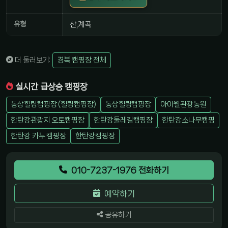
유형
산,계곡
더 둘러보기:
경북 캠핑장 전체
실시간 급상승 캠핑장
동상힐링캠핑장 (힐링캠핑장)
동상힐링캠핑장
아이월관광농원
한탄강관광지 오토캠핑장
한탄강둘레길캠핑장
한탄강소나무캠핑
한탄강 카누 캠핑장
한탄강캠핑장
010-7237-1976 전화하기
예약하기
공유하기