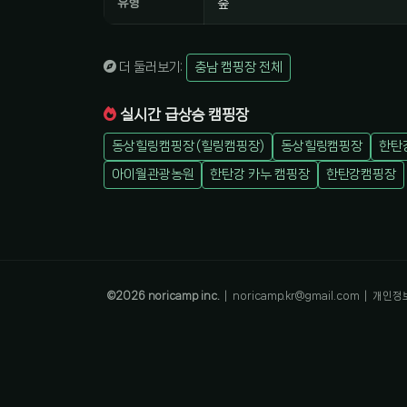
유형
숲
더 둘러보기:
충남 캠핑장 전체
실시간 급상승 캠핑장
동상힐링캠핑장 (힐링캠핑장)
동상힐링캠핑장
한탄
아이월관광농원
한탄강 카누 캠핑장
한탄강캠핑장
©
2026
noricamp inc.
|
noricamp.kr@gmail.com
|
개인정