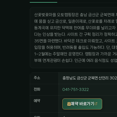
산꽃벚꽃마을 오토캠핑장은 충남 금산군 군북면에 자
에 몸을 싣고 금산로, 일흔이재로, 산꽃로를 차례로 
동계곡에 위치한 덕택에 한여름 무더위를 날리고자 
다는 인상을 받는다. 사이트 간 구획 정리가 정확하
35면을 마련했다. 바닥은 데크로 이뤄졌고, 사이트 
입장을 허용하며, 반려동물 출입도 가능하다. 단, 대
1~2월에는 주말에만 운영한다. 캠핑장과 가까운 거
부해 연계관광이 손쉽다. 인근에 여러 음식점도 성업
주소
충청남도 금산군 군북면 산안리 302
전화
041-751-3322
예약
예약 바로가기