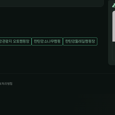
강관광지 오토캠핑장
한탄강소나무캠핑
한탄강둘레길캠핑장
보처리방침