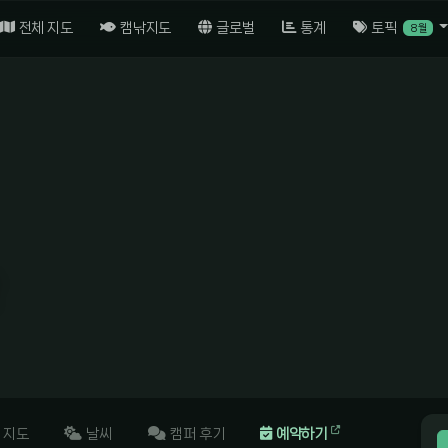
전체 지도
캠낚지도
글로벌
통계
토픽
8월
지도
날씨
캠퍼 후기
예약하기