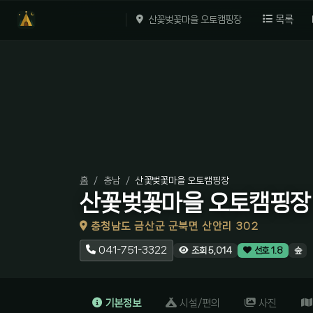
목록
산꽃벚꽃마을 오토캠핑장
홈
충남
산꽃벚꽃마을 오토캠핑장
산꽃벚꽃마을 오토캠핑장
충청남도 금산군 군북면 산안리 302
041-751-3322
숲
조회 5,014
선호 1.8
기본정보
시설/편의
사진