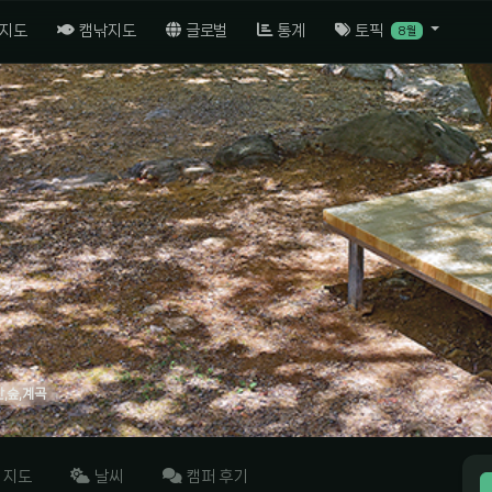
 지도
캠낚지도
글로벌
통계
토픽
8월
산,숲,계곡
지도
날씨
캠퍼 후기