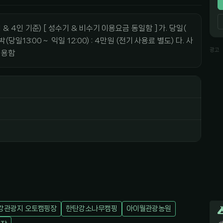
1대 & 4인 기준) [ 성수기 & 비수기 이용요금 동일함 ] 가. 당일(
 1박(당일13:00∼ 익일 12:00) : 4만원 (전기 사용료 별도) 다. 사
광고
이용함
강관광지 오토캠핑장
한탄강소나무캠핑
아이월관광농원