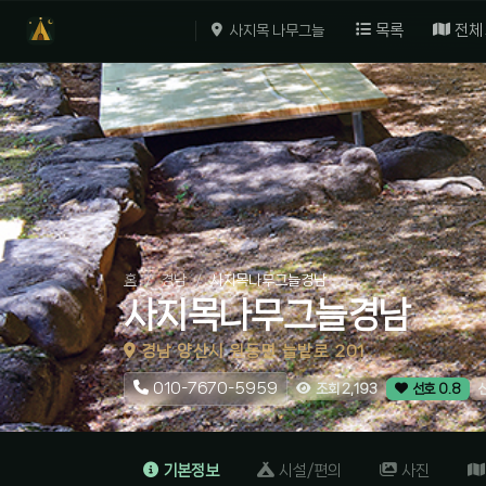
목록
전체
사지목 나무그늘
홈
경남
사지목나무그늘경남
사지목나무그늘경남
경남 양산시 원동면 늘밭로 201
010-7670-5959
조회 2,193
선호 0.8
기본정보
시설/편의
사진