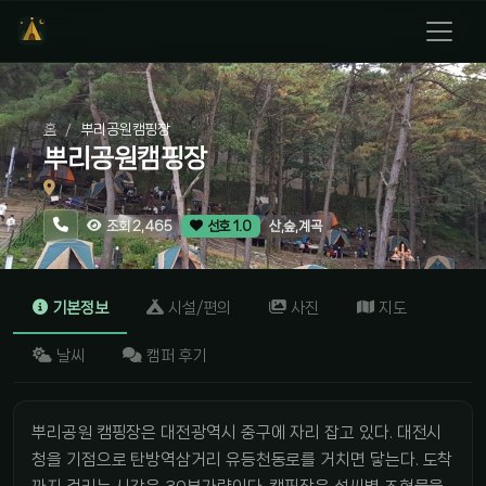
홈
뿌리공원캠핑장
뿌리공원캠핑장
산,숲,계곡
조회 2,465
선호 1.0
기본정보
시설/편의
사진
지도
날씨
캠퍼 후기
뿌리공원 캠핑장은 대전광역시 중구에 자리 잡고 있다. 대전시
청을 기점으로 탄방역삼거리 유등천동로를 거치면 닿는다. 도착