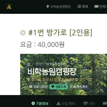
목록
전체
비학농원캠핑장
홈
경기
비학농원캠핑장
비학농원캠핑장
경기도 파주시 만월로613번길 217-0
산,숲,계곡,호수
조회 1,900
선호 0.8
기본정보
시설/편의
사진