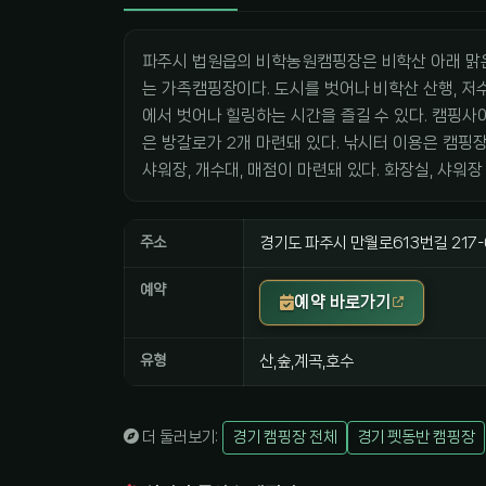
파주시 법원읍의 비학농원캠핑장은 비학산 아래 맑은
는 가족캠핑장이다. 도시를 벗어나 비학산 산행, 저수
에서 벗어나 힐링하는 시간을 즐길 수 있다. 캠핑사이트
은 방갈로가 2개 마련돼 있다. 낚시터 이용은 캠핑장
샤워장, 개수대, 매점이 마련돼 있다. 화장실, 샤워
주소
경기도 파주시 만월로613번길 217-
예약
예약 바로가기
유형
산,숲,계곡,호수
더 둘러보기:
경기 캠핑장 전체
경기 펫동반 캠핑장