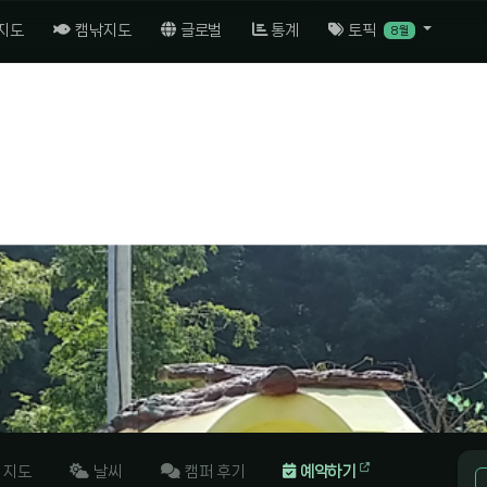
 지도
캠낚지도
글로벌
통계
토픽
8월
지도
날씨
캠퍼 후기
예약하기