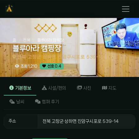
홈
전북
블루아라 캠핑장
블루아라 캠핑장
전북 고창군 상하면 진암구시포로 539-14
조회 1,210
선호 0.4
기본정보
시설/편의
사진
지도
날씨
캠퍼 후기
주소
전북 고창군 상하면 진암구시포로 539-14