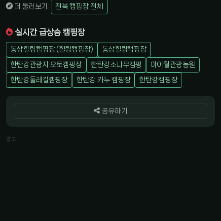
더 둘러보기:
전북 캠핑장 전체
실시간 급상승 캠핑장
동상힐링캠핑장 (힐링캠핑장)
동상힐링캠핑장
한탄강관광지 오토캠핑장
한탄강소나무캠핑
아이월관광농원
한탄강둘레길캠핑장
한탄강 카누 캠핑장
한탄강캠핑장
공유하기
광고