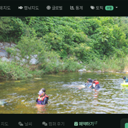
체 지도
캠낚지도
글로벌
통계
토픽
8월
곡
지도
날씨
캠퍼 후기
예약하기