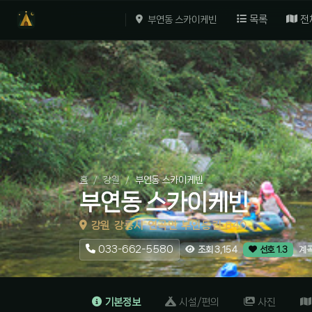
목록
전
부연동 스카이케빈
홈
강원
부연동 스카이케빈
부연동 스카이케빈
강원 강릉시 연곡면 부연동길 840
033-662-5580
계
조회 3,154
선호 1.3
기본정보
시설/편의
사진