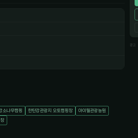
광고
강소나무캠핑
한탄강관광지 오토캠핑장
아이월관광농원
핑장