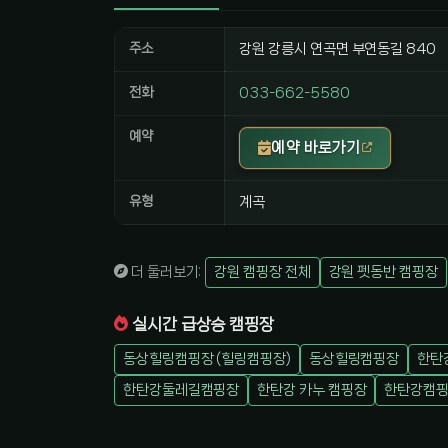
주소
강원 강릉시 연곡면 부연동길 840
전화
033-662-5580
예약
예약 바로가기
유형
계곡
더 둘러보기:
강원 캠핑장 전체
강원 펫동반 캠핑장
실시간 급상승 캠핑장
동상힐링캠핑장 (힐링캠핑장)
동상힐링캠핑장
한탄
한탄강둘레길캠핑장
한탄강 카누 캠핑장
한탄강캠