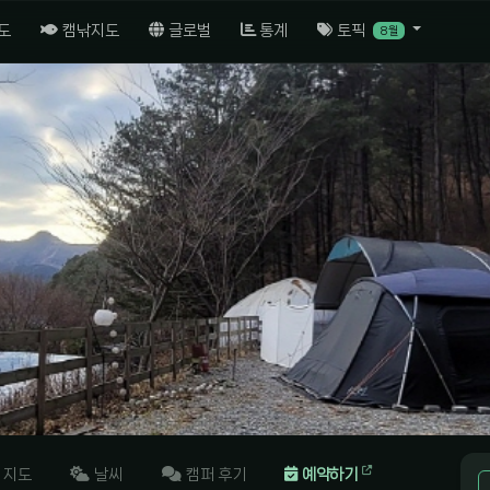
도
캠낚지도
글로벌
통계
토픽
8월
지도
날씨
캠퍼 후기
예약하기