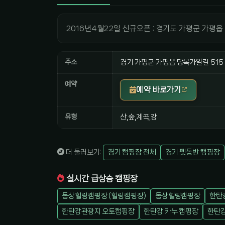
2016년4월22일 신규오픈 : 경기도 가평군 가평
주소
경기 가평군 가평읍 당목가일길 515
예약
예약 바로가기
유형
산,숲,계곡,강
더 둘러보기:
경기 캠핑장 전체
경기 펫동반 캠핑장
실시간 급상승 캠핑장
동상힐링캠핑장 (힐링캠핑장)
동상힐링캠핑장
한탄
한탄강관광지 오토캠핑장
한탄강 카누 캠핑장
한탄