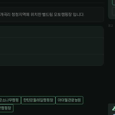
읍 개곡리 청청지역에 위치한 별드림 오토캠핑장 입니다.
광고
강소나무캠핑
한탄강둘레길캠핑장
아이월관광농원
강캠핑장