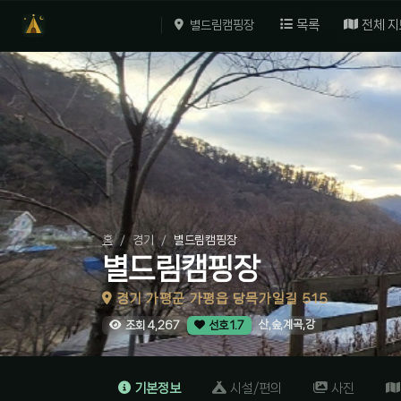
목록
전체 지
별드림캠핑장
홈
경기
별드림캠핑장
별드림캠핑장
경기 가평군 가평읍 당목가일길 515
산,숲,계곡,강
조회 4,267
선호 1.7
기본정보
시설/편의
사진