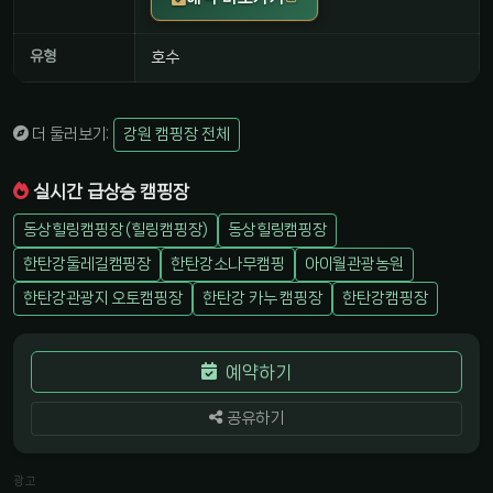
유형
호수
더 둘러보기:
강원 캠핑장 전체
실시간 급상승 캠핑장
동상힐링캠핑장 (힐링캠핑장)
동상힐링캠핑장
한탄강둘레길캠핑장
한탄강소나무캠핑
아이월관광농원
한탄강관광지 오토캠핑장
한탄강 카누 캠핑장
한탄강캠핑장
예약하기
공유하기
광고