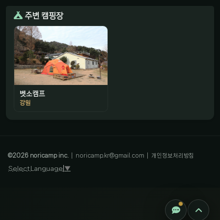
주변 캠핑장
벳소캠프
강원
감성 캠핑 큐레이터
진짜 감성은, 나를 아는 것
©
2026
noricamp inc.
|
noricamp.kr@gmail.com
|
개인정보처리방침
Select Language
▼