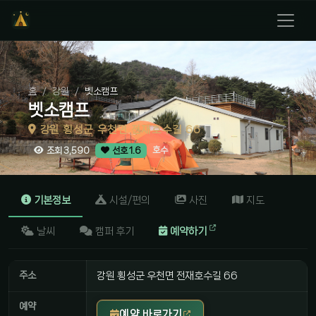
홈
강원
벳소캠프
벳소캠프
강원 횡성군 우천면 전재호수길 66
호수
조회 3,590
선호 1.6
기본정보
시설/편의
사진
지도
날씨
캠퍼 후기
예약하기
주소
강원 횡성군 우천면 전재호수길 66
예약
예약 바로가기