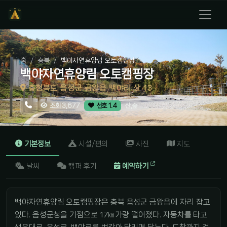
홈
충북
백야자연휴양림 오토캠핑장
백야자연휴양림 오토캠핑장
충청북도 음성군 금왕읍 백야리 산 13
산,숲
조회 3,677
선호 1.4
기본정보
시설/편의
사진
지도
날씨
캠퍼 후기
예약하기
백야자연휴양림 오토캠핑장은 충북 음성군 금왕읍에 자리 잡고
있다. 음성군청을 기점으로 17㎞가량 떨어졌다. 자동차를 타고