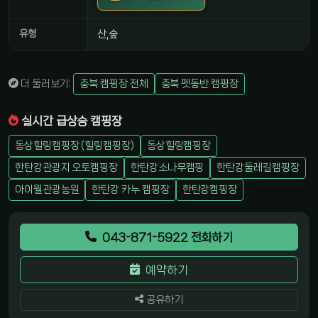
유형
산,숲
더 둘러보기:
충북 캠핑장 전체
충북 펫동반 캠핑장
실시간 급상승 캠핑장
동상힐링캠핑장 (힐링캠핑장)
동상힐링캠핑장
한탄강관광지 오토캠핑장
한탄강소나무캠핑
한탄강둘레길캠핑장
아이월관광농원
한탄강 카누 캠핑장
한탄강캠핑장
043-871-5922 전화하기
예약하기
공유하기