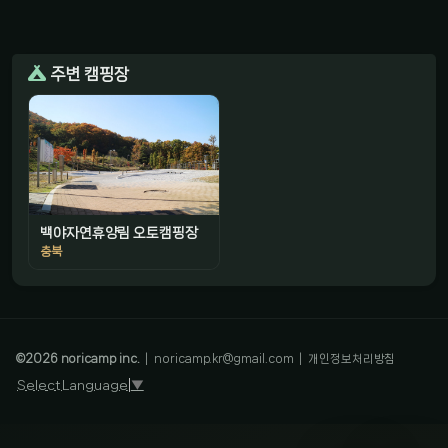
주변 캠핑장
백야자연휴양림 오토캠핑장
충북
감성 캠핑 큐레이터
진짜 감성은, 나를 아는 것
©
2026
noricamp inc.
|
noricamp.kr@gmail.com
|
개인정보처리방침
Select Language
▼