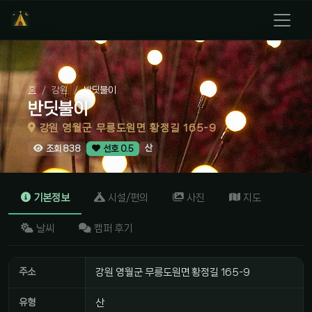
홈
강원
반딧불이
반딧불이
강원 영월군 무릉도원면 황정길 165-9
산
조회 838
선호 0.5
기본정보
시설/편의
사진
지도
날씨
캠퍼 후기
주소
강원 영월군 무릉도원면 황정길 165-9
유형
산