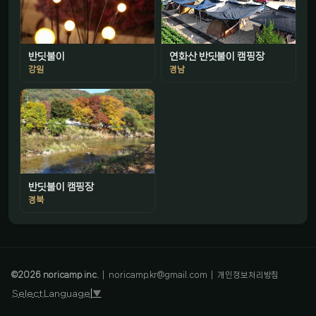
반딧불이
연화산 반딧불이 캠핑장
강원
경남
반딧불이 캠핑장
경북
감성 캠핑 큐레이터
진짜 감성은, 나를 아는 것
©
2026
noricamp inc.
|
noricamp.kr@gmail.com
|
개인정보처리방침
Select Language
▼