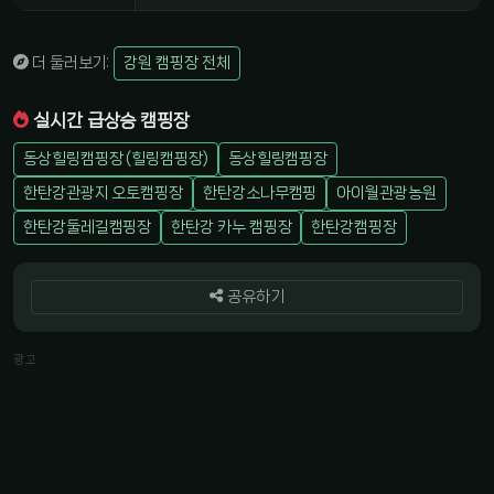
더 둘러보기:
강원 캠핑장 전체
실시간 급상승 캠핑장
동상힐링캠핑장 (힐링캠핑장)
동상힐링캠핑장
한탄강관광지 오토캠핑장
한탄강소나무캠핑
아이월관광농원
한탄강둘레길캠핑장
한탄강 카누 캠핑장
한탄강캠핑장
공유하기
광고