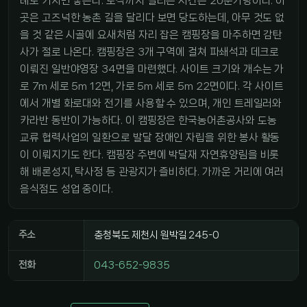
례로 거치면 닿는다. 도착까지 걸리는 시간은 20분가량이다. 이
곳은 고즈넉한 농촌 길을 달리다 보면 당도하는데, 아무 것도 없
을 것 같은 시골에 요새처럼 자리 잡은 캠핑장을 마주하면 감탄
사가 절로 나온다. 캠핑장은 3개 구역에 걸쳐 파쇄석과 데크로
이뤄진 일반야영장 34면을 마련했다. 사이트 크기와 개수는 가
로 7m 세로 5m 12면, 가로 5m 세로 5m 22면이다. 각 사이트
에서 개별 화로대와 전기를 사용할 수 있으며, 개인 트레일러와
카라반 동반이 가능하다. 이 캠핑장은 한국농어촌공사와 도농
교류 협력사업의 일환으로 발달 장애인 자립을 위한 봉사 활동
이 이뤄지기도 한다. 캠핑장 주변에 박달재 자연휴양림을 비롯
해 배론성지, 탁사정 등 관광지가 즐비하다. 가까운 거리에 여러
음식점도 성업 중이다.
주소
충청북도 제천시 원박길 245-0
전화
043-652-9835