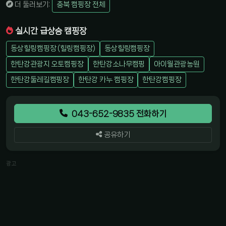
더 둘러보기:
충북 캠핑장 전체
실시간 급상승 캠핑장
동상힐링캠핑장 (힐링캠핑장)
동상힐링캠핑장
한탄강관광지 오토캠핑장
한탄강소나무캠핑
아이월관광농원
한탄강둘레길캠핑장
한탄강 카누 캠핑장
한탄강캠핑장
043-652-9835 전화하기
공유하기
광고