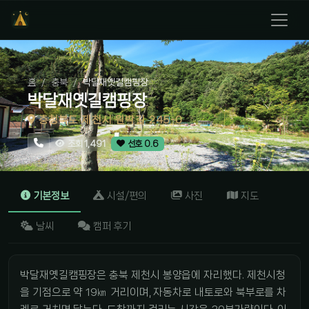
홈
충북
박달재옛길캠핑장
박달재옛길캠핑장
충청북도 제천시 원박길 245-0
조회 1,491
선호 0.6
기본정보
시설/편의
사진
지도
날씨
캠퍼 후기
박달재옛길캠핑장은 충북 제천시 봉양읍에 자리했다. 제천시청
을 기점으로 약 19㎞ 거리이며, 자동차로 내토로와 북부로를 차