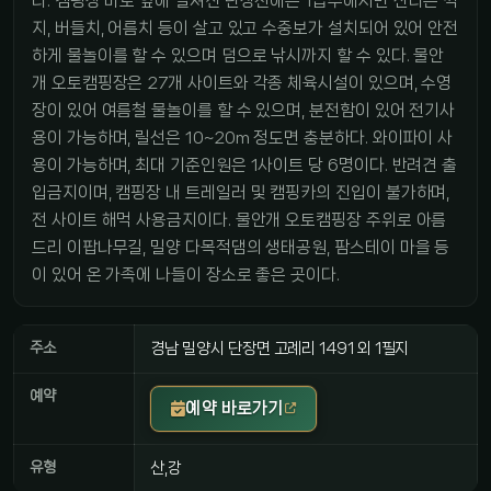
다. 캠핑장 바로 앞에 펼쳐진 단장천에는 1급수에서만 산다는 꺽
지, 버들치, 어름치 등이 살고 있고 수중보가 설치되어 있어 안전
하게 물놀이를 할 수 있으며 덤으로 낚시까지 할 수 있다. 물안
개 오토캠핑장은 27개 사이트와 각종 체육시설이 있으며, 수영
장이 있어 여름철 물놀이를 할 수 있으며, 분전함이 있어 전기사
용이 가능하며, 릴선은 10~20m 정도면 충분하다. 와이파이 사
용이 가능하며, 최대 기준인원은 1사이트 당 6명이다. 반려견 출
입금지이며, 캠핑장 내 트레일러 및 캠핑카의 진입이 불가하며,
전 사이트 해먹 사용금지이다. 물안개 오토캠핑장 주위로 아름
드리 이팝나무길, 밀양 다목적댐의 생태공원, 팜스테이 마을 등
이 있어 온 가족에 나들이 장소로 좋은 곳이다.
주소
경남 밀양시 단장면 고례리 1491 외 1필지
예약
예약 바로가기
유형
산,강