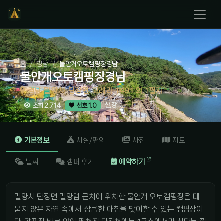
홈
경남
물안개오토캠핑장경남
물안개오토캠핑장경남
경남 밀양시 단장면 고례리 1491 외 1필지
산,강
조회 2,714
선호 1.0
기본정보
시설/편의
사진
지도
날씨
캠퍼 후기
예약하기
밀양시 단장면 밀양댐 근처에 위치한 물안개 오토캠핑장은 때
묻지 않은 자연 속에서 상큼한 아침을 맞이할 수 있는 캠핑장이