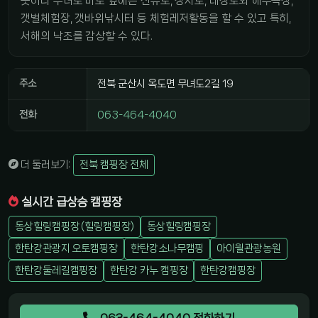
곳이다 무녀도 바로 옆에는 선유도, 장자도, 대장도와 해수욕장,
갯벌체험장, 갯바위낚시터 등 체험레저활동을 할 수 있고 특히,
서해의 낙조를 감상할 수 있다.
주소
전북 군산시 옥도면 무녀도2길 19
전화
063-464-4040
더 둘러보기:
전북 캠핑장 전체
실시간 급상승 캠핑장
동상힐링캠핑장 (힐링캠핑장)
동상힐링캠핑장
한탄강관광지 오토캠핑장
한탄강소나무캠핑
아이월관광농원
한탄강둘레길캠핑장
한탄강 카누 캠핑장
한탄강캠핑장
063-464-4040 전화하기