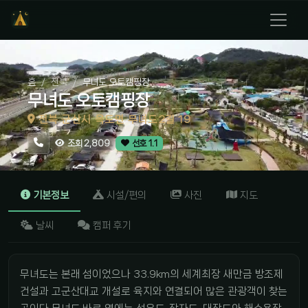
홈
전북
무녀도 오토캠핑장
무녀도 오토캠핑장
전북 군산시 옥도면 무녀도2길 19
조회 2,809
선호 1.1
기본정보
시설/편의
사진
지도
날씨
캠퍼 후기
무녀도는 본래 섬이었으나 33.9km의 세계최장 새만금 방조제
건설과 고군산대교 개설로 육지와 연결되어 많은 관광객이 찾는