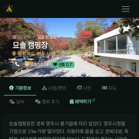
홈
경북
묘솔 캠핑장
묘솔 캠핑장
경상북도 영주시 풍기읍 삼가로 423
조회 1,634
선호 0.7
기본정보
시설/편의
사진
지도
날씨
캠퍼 후기
예약하기
묘솔캠핑장은 경북 영주시 풍기읍에 자리 잡았다. 영주시청을
기점으로 21㎞가량 떨어졌다. 자동차에 몸을 싣고 경북대로, 죽