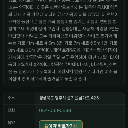
령로, 삼가로를 번갈아 달리면 닿는다. 도착까지 걸리는 시간은
25분 안팎이다. 이곳은 소백산으로 향하는 길목인 동시에 영주
의 대표 계곡 가운데 하나인 금선계곡에 터를 잡았다. 이 덕택에
소백산 등산객은 물론 계곡 물놀이를 즐기는 이들이 캠핑을 병
행하고자 이곳에 많이 모인다. 캠핑장에는 자동차 야영장 7면을
마련했다. 바닥은 모두 파쇄석으로 이뤄졌다. 사이트 크기와 개
수는 가로 11m 세로 4.5m 3면, 가로 7m 세로 6.5m 1면, 가로
8m 세로 5.5m 3면이다. 개인 트레일러와 카라반 동반 입장이
가능하다. 캠핑장은 평일 주말 모두 운영하며, 매년 12월부터 이
듬해 2월까지 휴장이다. 캠핑장 주변에 비로사, 비로폭포, 소백
산 등 관광지가 수두룩하다. 희방사역 방면으로 나가면 여러 음
식점이 있어 식도락의 즐거움도 누릴 수 있다.
주소
경상북도 영주시 풍기읍 삼가로 423
전화
054-633-6699
예약
예약 바로가기