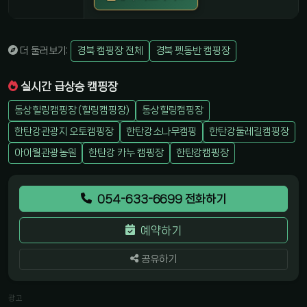
더 둘러보기:
경북 캠핑장 전체
경북 펫동반 캠핑장
실시간 급상승 캠핑장
동상힐링캠핑장 (힐링캠핑장)
동상힐링캠핑장
한탄강관광지 오토캠핑장
한탄강소나무캠핑
한탄강둘레길캠핑장
아이월관광농원
한탄강 카누 캠핑장
한탄강캠핑장
054-633-6699 전화하기
예약하기
공유하기
광고