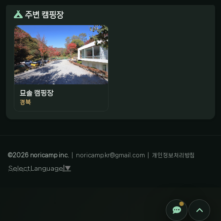
주변 캠핑장
묘솔 캠핑장
경북
감성 캠핑 큐레이터
진짜 감성은, 나를 아는 것
©
2026
noricamp inc.
|
noricamp.kr@gmail.com
|
개인정보처리방침
Select Language
▼