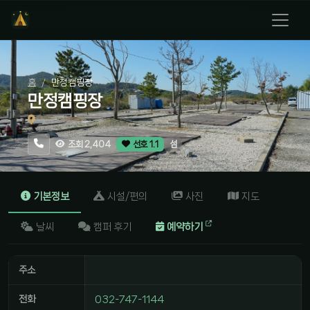
홈
만정캠핑장
만정캠핑장
섬
조회 2,404
선호 1.1
기본정보
시설/편의
사진
지도
날씨
캠퍼 후기
예약하기
주소
전화
032-747-1144