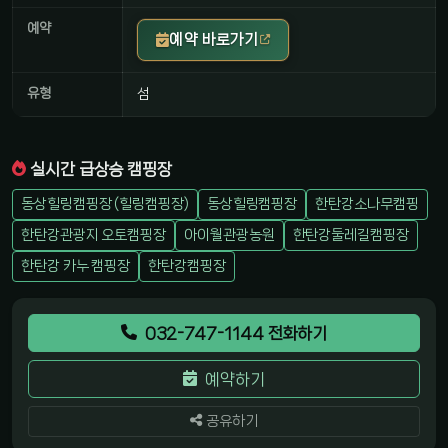
예약
예약 바로가기
유형
섬
실시간 급상승 캠핑장
동상힐링캠핑장 (힐링캠핑장)
동상힐링캠핑장
한탄강소나무캠핑
한탄강관광지 오토캠핑장
아이월관광농원
한탄강둘레길캠핑장
한탄강 카누 캠핑장
한탄강캠핑장
032-747-1144 전화하기
예약하기
공유하기