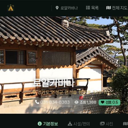
목록
전체 지도
로얄카바나
홈
경기
로얄카바나
로얄카바나
경기도 연천군 연천읍 현문로 339-10
031-834-8383
조회 1,388
선호 0.5
기본정보
시설/편의
사진