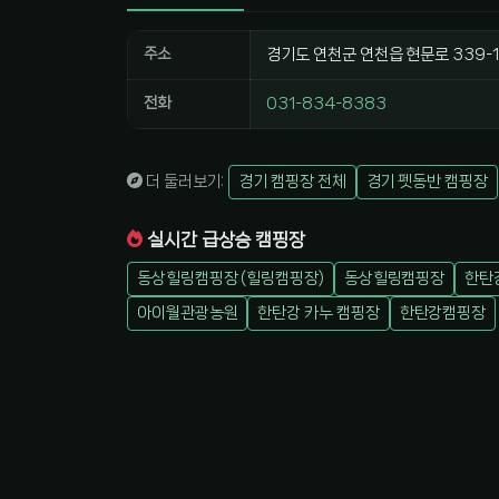
주소
경기도 연천군 연천읍 현문로 339-1
전화
031-834-8383
더 둘러보기:
경기 캠핑장 전체
경기 펫동반 캠핑장
실시간 급상승 캠핑장
동상힐링캠핑장 (힐링캠핑장)
동상힐링캠핑장
한탄
아이월관광농원
한탄강 카누 캠핑장
한탄강캠핑장