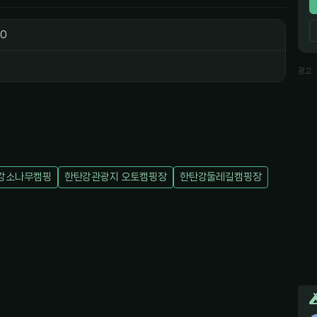
0
광고
강소나무캠핑
한탄강관광지 오토캠핑장
한탄강둘레길캠핑장