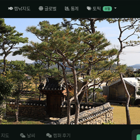
캠낚지도
글로벌
통계
토픽
8월
지도
날씨
캠퍼 후기