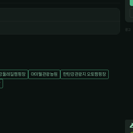
광고
강둘레길캠핑장
아이월관광농원
한탄강관광지 오토캠핑장
장