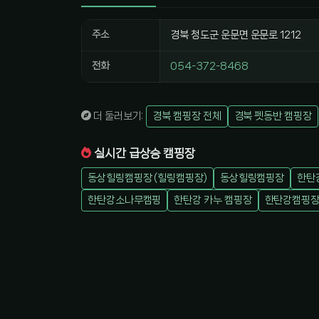
주소
경북 청도군 운문면 운문로 1212
전화
054-372-8468
더 둘러보기:
경북 캠핑장 전체
경북 펫동반 캠핑장
실시간 급상승 캠핑장
동상힐링캠핑장 (힐링캠핑장)
동상힐링캠핑장
한탄
한탄강소나무캠핑
한탄강 카누 캠핑장
한탄강캠핑