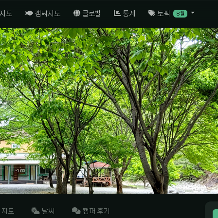
 지도
캠낚지도
글로벌
통계
토픽
8월
지도
날씨
캠퍼 후기