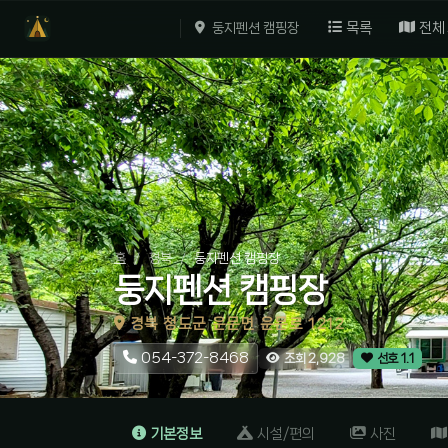
목록
전체
둥지펜션 캠핑장
홈
경북
둥지펜션 캠핑장
둥지펜션 캠핑장
경북 청도군 운문면 운문로 1212
054-372-8468
조회 2,928
선호 1.1
기본정보
시설/편의
사진