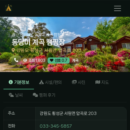
홈
강원
동당미 계곡 캠핑장
동당미 계곡 캠핑장
강원도 횡성군 서원면 압곡로 203
계곡
조회 1,803
선호 0.7
기본정보
시설/편의
사진
지도
날씨
캠퍼 후기
주소
강원도 횡성군 서원면 압곡로 203
전화
033-345-5857