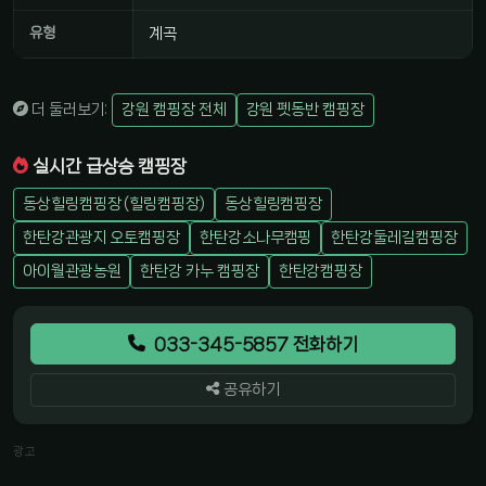
유형
계곡
더 둘러보기:
강원 캠핑장 전체
강원 펫동반 캠핑장
실시간 급상승 캠핑장
동상힐링캠핑장 (힐링캠핑장)
동상힐링캠핑장
한탄강관광지 오토캠핑장
한탄강소나무캠핑
한탄강둘레길캠핑장
아이월관광농원
한탄강 카누 캠핑장
한탄강캠핑장
033-345-5857 전화하기
공유하기
광고