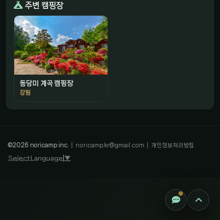
주변 캠핑장
동당미 계곡 캠핑장
강원
감성 캠핑 큐레이터
진짜 감성은, 나를 아는 것
©
2026
noricamp inc.
|
noricamp.kr@gmail.com
|
개인정보처리방침
Select Language
▼