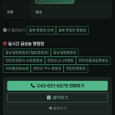
유형
계곡
더 둘러보기:
충북 캠핑장 전체
충북 펫동반 캠핑장
실시간 급상승 캠핑장
동상힐링캠핑장 (힐링캠핑장)
동상힐링캠핑장
한탄강관광지 오토캠핑장
한탄강소나무캠핑
한탄강둘레길캠핑장
아이월관광농원
한탄강 카누 캠핑장
한탄강캠핑장
043-651-6978 전화하기
예약하기
공유하기