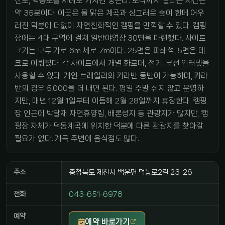
산로, 덕동로를 차례로 거치면 닿는다. 도착까지 걸리는 시간은
약 35분이다. 이곳은 물 맑은 계곡과 싱그러운 숲이 한데 어우
러진 덕분에 더없이 자연친화적인 캠핑을 만끽할 수 있다. 캠핑
장에는 4대 구역에 걸쳐 일반야영장 30면을 마련했다. 사이트
크기는 모두 가로 6m 세로 7m이다. 25면은 파쇄석, 5면은 데
크로 이뤄졌다. 각 사이트에서 개별 화로대, 전기, 무선 인터넷을
사용할 수 있다. 개인 트레일러와 카라반 동반이 가능하며, 카라
반의 경우 5,000을 더 내면 된다. 평일 주말 쉬지 않고 운영하
지만, 매년 12월 1일부터 이듬해 2월 28일까지 휴장한다. 캠핑
장 인근에 박달재 자연휴양림, 배론성지 등 관광지가 많지만, 캠
핑장 자체가 덕동계곡에 위치한 덕분에 다른 관광지를 찾아갈
필요가 없다. 계곡 주변에 음식점도 많다.
주소
충청북도 제천시 백운면 덕동로2길 23-26
전화
043-651-6978
예약
예약 바로가기