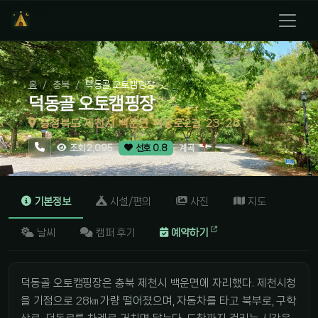
홈
충북
덕동골 오토캠핑장
덕동골 오토캠핑장
충청북도 제천시 백운면 덕동로2길 23-26
계곡
조회 2,095
선호 0.8
기본정보
시설/편의
사진
지도
날씨
캠퍼 후기
예약하기
덕동골 오토캠핑장은 충북 제천시 백운면에 자리했다. 제천시청
을 기점으로 28㎞가량 떨어졌으며, 자동차를 타고 북부로, 구학