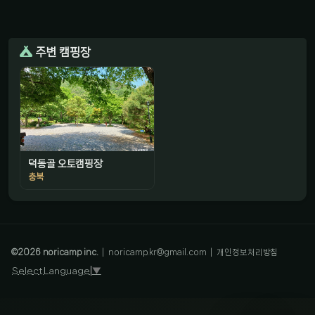
주변 캠핑장
덕동골 오토캠핑장
충북
감성 캠핑 큐레이터
진짜 감성은, 나를 아는 것
©
2026
noricamp inc.
|
noricamp.kr@gmail.com
|
개인정보처리방침
Select Language
▼