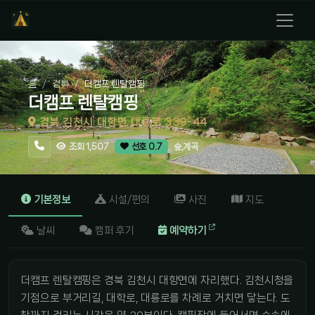
홈
경북
더캠프 렌탈캠핑
더캠프 렌탈캠핑
경북 김천시 대항면 대룡로 339-44
숲,계곡
조회 1,507
선호 0.7
기본정보
시설/편의
사진
지도
날씨
캠퍼 후기
예약하기
더캠프 렌탈캠핑은 경북 김천시 대항면에 자리했다. 김천시청을
기점으로 부거리길, 대학로, 대룡로를 차례로 거치면 닿는다. 도