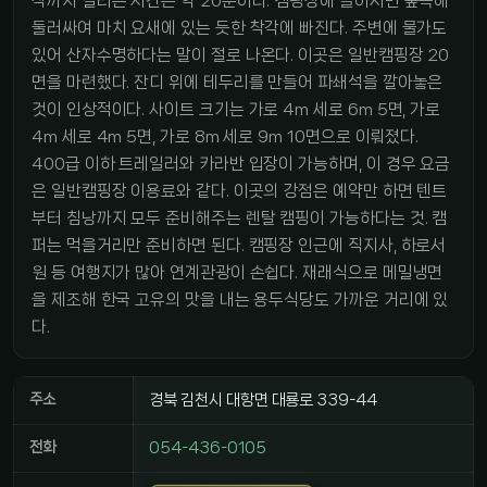
착까지 걸리는 시간은 약 20분이다. 캠핑장에 들어서면 숲속에
둘러싸여 마치 요새에 있는 듯한 착각에 빠진다. 주변에 물가도
있어 산자수명하다는 말이 절로 나온다. 이곳은 일반캠핑장 20
면을 마련했다. 잔디 위에 테두리를 만들어 파쇄석을 깔아놓은
것이 인상적이다. 사이트 크기는 가로 4m 세로 6m 5면, 가로
4m 세로 4m 5면, 가로 8m 세로 9m 10면으로 이뤄졌다.
400급 이하 트레일러와 카라반 입장이 가능하며, 이 경우 요금
은 일반캠핑장 이용료와 같다. 이곳의 강점은 예약만 하면 텐트
부터 침낭까지 모두 준비해주는 렌탈 캠핑이 가능하다는 것. 캠
퍼는 먹을거리만 준비하면 된다. 캠핑장 인근에 직지사, 하로서
원 등 여행지가 많아 연계관광이 손쉽다. 재래식으로 메밀냉면
을 제조해 한국 고유의 맛을 내는 용두식당도 가까운 거리에 있
다.
주소
경북 김천시 대항면 대룡로 339-44
전화
054-436-0105