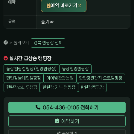
예약
예약 바로가기
유형
숲,계곡
더 둘러보기:
경북 캠핑장 전체
실시간 급상승 캠핑장
동상힐링캠핑장 (힐링캠핑장)
동상힐링캠핑장
한탄강둘레길캠핑장
아이월관광농원
한탄강관광지 오토캠핑장
한탄강소나무캠핑
한탄강 카누 캠핑장
한탄강캠핑장
054-436-0105 전화하기
예약하기
공유하기