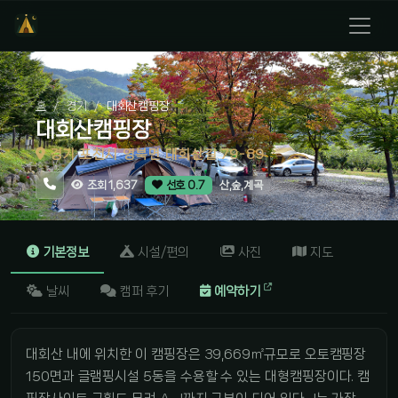
홈
경기
대회산캠핑장
대회산캠핑장
경기 포천시 영북면 대회산길 79-89
산,숲,계곡
조회 1,637
선호 0.7
기본정보
시설/편의
사진
지도
날씨
캠퍼 후기
예약하기
대회산 내에 위치한 이 캠핑장은 39,669㎡규모로 오토캠핑장
150면과 글램핑시설 5동을 수용할 수 있는 대형캠핑장이다. 캠