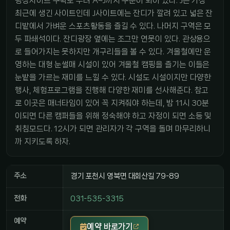
핑장사이트 구획도 무려 A~J까지 구분이 되어 있다. J는 가장
최근에 생긴 사이트인데 J사이트에는 잔디가 깔려 있고 넓은 잔
디밭에서 가벼운 스포츠활동을 즐길 수 있다. 나머지 구역은 모
두 파쇄석이다. 잔디광장 옆에는 조그만 연못이 있다. 관상용으
로 들어가지는 못하지만 개구리들을 볼 수 있다. 겨울철에만 운
영하는 대형 눈썰매 시설이 있어 겨울철 캠핑을 즐기는 이들은
눈밭을 가르는 재미를 느낄 수 있다. 시설도 시설이지만 다양한
행사, 체험프로그램을 진행해 다양한 재미를 선사해준다. 참고
로 이곳은 매너타임이 있어 꼭 지켜줘야 하는데, 밤 11시 30분
이되면 다른 캠퍼들을 위해 정숙해야 하고 자정이 되면 소등 및
취침모드다. 12시가 되면 관리자가 각 구역을 돌며 마무리하니
까 지키도록 하자.
주소
경기 포천시 영북면 대회산길 79-89
전화
031-535-3315
예약
예약 바로가기