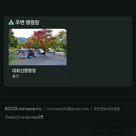
주변 캠핑장
대회산캠핑장
경기
감성 캠핑 큐레이터
진짜 감성은, 나를 아는 것
©
2026
noricamp inc.
|
noricamp.kr@gmail.com
|
개인정보처리방침
Select Language
▼