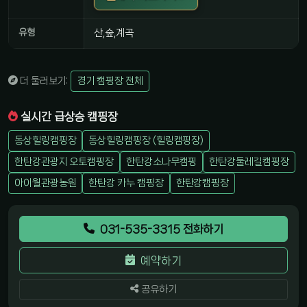
유형
산,숲,계곡
더 둘러보기:
경기 캠핑장 전체
실시간 급상승 캠핑장
동상힐링캠핑장
동상힐링캠핑장 (힐링캠핑장)
한탄강관광지 오토캠핑장
한탄강소나무캠핑
한탄강둘레길캠핑장
아이월관광농원
한탄강 카누 캠핑장
한탄강캠핑장
031-535-3315 전화하기
예약하기
공유하기