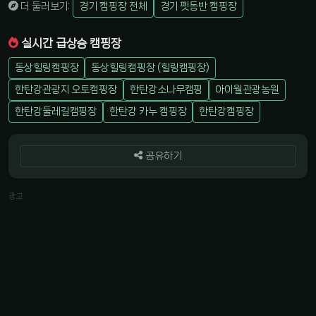
더 둘러보기:
경기 캠핑장 전체
경기 펫동반 캠핑장
실시간 급상승 캠핑장
동상힐링캠핑장
동상힐링캠핑장 (힐링캠핑장)
한탄강관광지 오토캠핑장
한탄강소나무캠핑
아이월관광농원
한탄강둘레길캠핑장
한탄강 카누 캠핑장
한탄강캠핑장
공유하기
광고