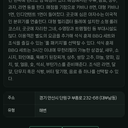
면 왼쪽에 관리소 겸 매점이 있다. 매점에서는 주류, 음료, 생수,
과자, 라면 등을 판다. 매점을 기점으로 카바나 8면, 대형 카바나
1면, 인디언텐트 1면이 들어찼다. 곳곳에 심은 야자수는 이국적
인 분위기를 연출한다. 대형 헬리콥터 둘레에 설치한 소형 롤러
코스터, 곳곳에 자리한 그네, 수영장과 트램펄린 등 부대시설도
많다. 이용객은 별도의 요금을 추가해 석식 훈제 BBQ 세트와
조식을 즐길 수 있는 ‘풀 패키지’를 선택할 수 있다. 석식 훈제
BBQ 세트는 3시간 이내에 무한리필이 가능한 삼겹살, 새우, 소
시지, 파인애플, 뚝배기 된장찌개, 상추, 쌈장 고추, 마늘, 양파, 김
치, 쌀, 얼음, 숯, 석쇠, 부탄가스를 준비해준다. 조식은 라면, 달
걀, 단무지 혹은 식빵, 버터 딸기잼, 음료 중 하나를 선택할 수 있
다.
주소
경기 안산시 단원구 부흥로 232-68 (대부남동)
유형
해변