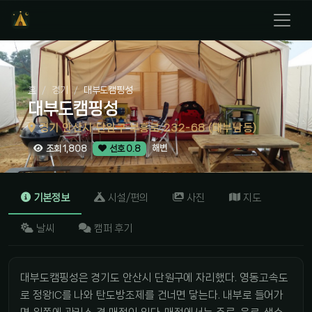
홈
경기
대부도캠핑성
대부도캠핑성
경기 안산시 단원구 부흥로 232-68 (대부남동)
해변
조회 1,808
선호 0.8
기본정보
시설/편의
사진
지도
날씨
캠퍼 후기
대부도캠핑성은 경기도 안산시 단원구에 자리했다. 영동고속도
로 정왕IC를 나와 탄도방조제를 건너면 닿는다. 내부로 들어가