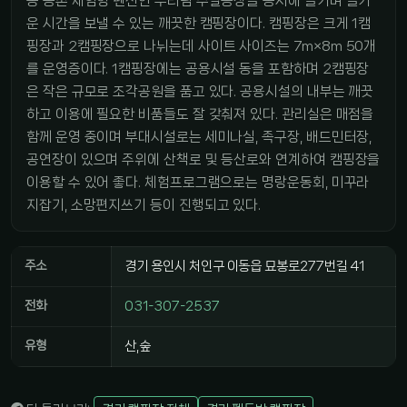
종 농촌 체험형 펜션인 누리팜 주말농장을 동시에 즐기며 즐거
운 시간을 보낼 수 있는 깨끗한 캠핑장이다. 캠핑장은 크게 1캠
핑장과 2캠핑장으로 나뉘는데 사이트 사이즈는 7m×8m 50개
를 운영증이다. 1캠핑장에는 공용시설 동을 포함하며 2캠핑장
은 작은 규모로 조각공원을 품고 있다. 공용시설의 내부는 깨끗
하고 이용에 필요한 비품들도 잘 갖춰져 있다. 관리실은 매점을
함께 운영 중이며 부대시설로는 세미나실, 족구장, 배드민터장,
공연장이 있으며 주위에 산책로 및 등산로와 연계하여 캠핑장을
이용할 수 있어 좋다. 체험프로그램으로는 명랑운동회, 미꾸라
지잡기, 소망편지쓰기 등이 진행되고 있다.
주소
경기 용인시 처인구 이동읍 묘봉로277번길 41
전화
031-307-2537
유형
산,숲