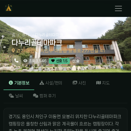
홈
경기
다누리골테마파크
다누리골테마파크
경기 용인시 처인구 이동읍 묘봉로277번길 41
산,숲
조회 3,546
선호 1.5
기본정보
시설/편의
사진
지도
날씨
캠퍼 후기
경기도 용인시 처인구 이동면 묘봉리 위치한 다누리골테마파크
캠핑장은 울창한 산림과 맑은 계곡물이 흐르는 캠핑장이다. 각