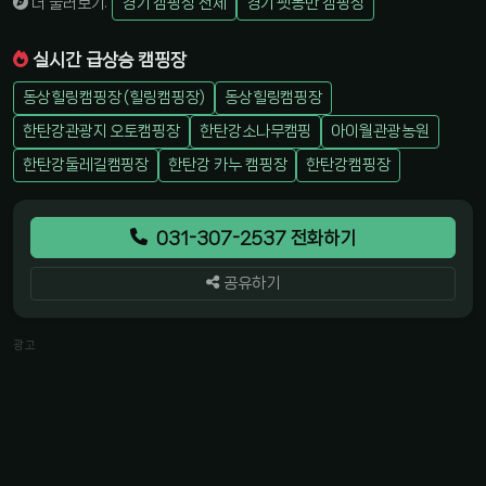
더 둘러보기:
경기 캠핑장 전체
경기 펫동반 캠핑장
실시간 급상승 캠핑장
동상힐링캠핑장 (힐링캠핑장)
동상힐링캠핑장
한탄강관광지 오토캠핑장
한탄강소나무캠핑
아이월관광농원
한탄강둘레길캠핑장
한탄강 카누 캠핑장
한탄강캠핑장
031-307-2537 전화하기
공유하기
광고