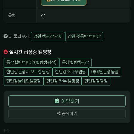
유형
강
더 둘러보기:
강원 캠핑장 전체
강원 펫동반 캠핑장
실시간 급상승 캠핑장
동상힐링캠핑장 (힐링캠핑장)
동상힐링캠핑장
한탄강관광지 오토캠핑장
한탄강소나무캠핑
아이월관광농원
한탄강둘레길캠핑장
한탄강 카누 캠핑장
한탄강캠핑장
예약하기
공유하기
광고