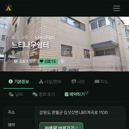
홈
강원
느티나무쉼터
느티나무쉼터
강원도 영월군 김삿갓면 내리계곡로 1106
강
조회 3,177
선호 1.5
기본정보
시설/편의
사진
지도
날씨
캠퍼 후기
예약하기
주소
강원도 영월군 김삿갓면 내리계곡로 1106
예약
예약 바로가기