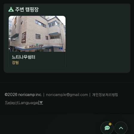
주변 캠핑장
느티나무쉼터
강원
감성 캠핑 큐레이터
진짜 감성은, 나를 아는 것
©
2026
noricamp inc.
|
noricamp.kr@gmail.com
|
개인정보처리방침
Select Language
▼