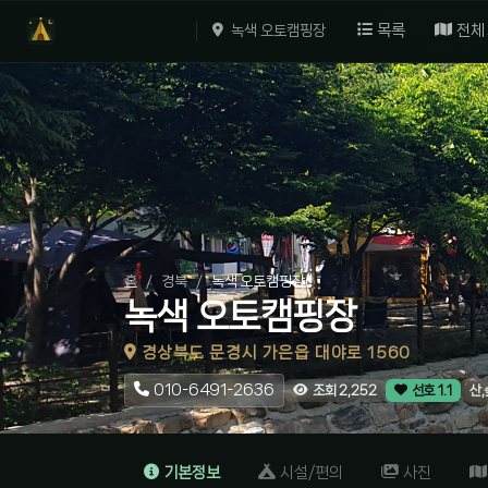
목록
전체
녹색 오토캠핑장
홈
경북
녹색 오토캠핑장
녹색 오토캠핑장
경상북도 문경시 가은읍 대야로 1560
010-6491-2636
산,
조회 2,252
선호 1.1
기본정보
시설/편의
사진