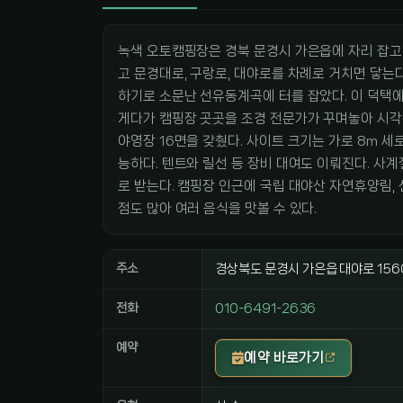
녹색 오토캠핑장은 경북 문경시 가은읍에 자리 잡고
고 문경대로, 구랑로, 대야로를 차례로 거치면 닿는다
하기로 소문난 선유동계곡에 터를 잡았다. 이 덕택에
게다가 캠핑장 곳곳을 조경 전문가가 꾸며놓아 시각
야영장 16면을 갖췄다. 사이트 크기는 가로 8m 세
능하다. 텐트와 릴선 등 장비 대여도 이뤄진다. 사
로 받는다. 캠핑장 인근에 국립 대야산 자연휴양림,
점도 많아 여러 음식을 맛볼 수 있다.
주소
경상북도 문경시 가은읍 대야로 156
전화
010-6491-2636
예약
예약 바로가기