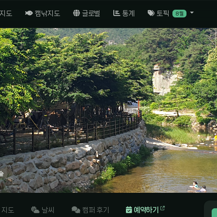
 지도
캠낚지도
글로벌
통계
토픽
8월
숲
지도
날씨
캠퍼 후기
예약하기