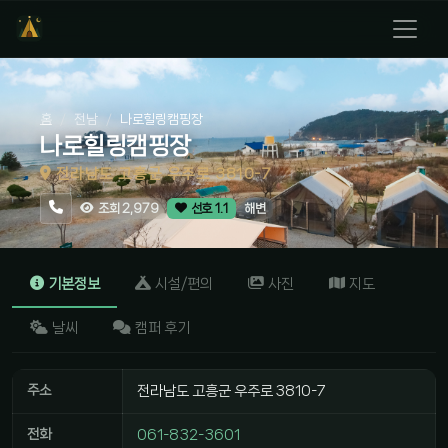
홈
전남
나로힐링캠핑장
나로힐링캠핑장
전라남도 고흥군 우주로 3810-7
해변
조회 2,979
선호 1.1
기본정보
시설/편의
사진
지도
날씨
캠퍼 후기
주소
전라남도 고흥군 우주로 3810-7
전화
061-832-3601