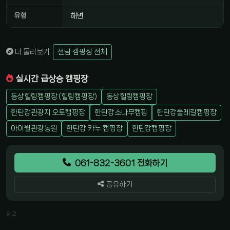
유형
해변
더 둘러보기:
전남 캠핑장 전체
실시간 급상승 캠핑장
동상힐링캠핑장 (힐링캠핑장)
동상힐링캠핑장
한탄강관광지 오토캠핑장
한탄강소나무캠핑
한탄강둘레길캠핑장
아이월관광농원
한탄강 카누 캠핑장
한탄강캠핑장
061-832-3601 전화하기
공유하기
광고