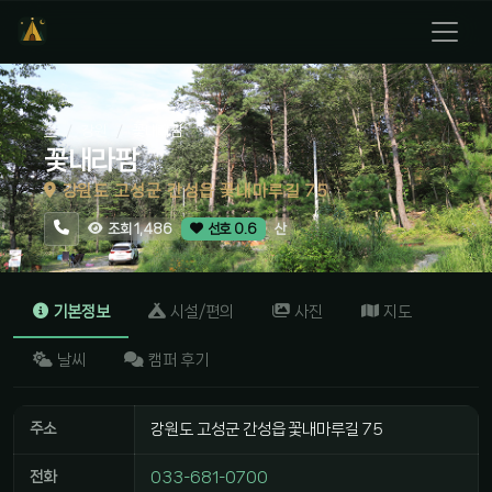
홈
강원
꽃내라팜
꽃내라팜
강원도 고성군 간성읍 꽃내마루길 75
산
조회 1,486
선호 0.6
기본정보
시설/편의
사진
지도
날씨
캠퍼 후기
주소
강원도 고성군 간성읍 꽃내마루길 75
전화
033-681-0700