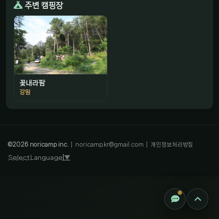
주변 캠핑장
꽃내라팜
강원
감성 캠핑 큐레이터
진짜 감성은, 나를 아는 것
©
2026
noricamp inc.
|
noricamp.kr@gmail.com
|
개인정보처리방침
Select Language
▼