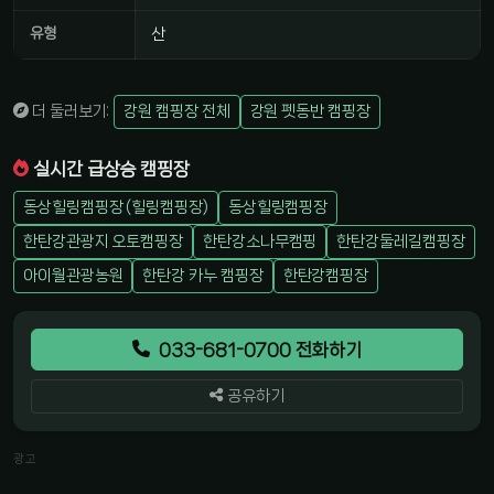
유형
산
더 둘러보기:
강원 캠핑장 전체
강원 펫동반 캠핑장
실시간 급상승 캠핑장
동상힐링캠핑장 (힐링캠핑장)
동상힐링캠핑장
한탄강관광지 오토캠핑장
한탄강소나무캠핑
한탄강둘레길캠핑장
아이월관광농원
한탄강 카누 캠핑장
한탄강캠핑장
033-681-0700 전화하기
공유하기
광고