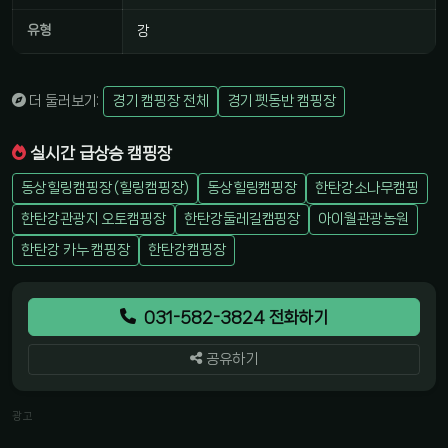
유형
강
더 둘러보기:
경기 캠핑장 전체
경기 펫동반 캠핑장
실시간 급상승 캠핑장
동상힐링캠핑장 (힐링캠핑장)
동상힐링캠핑장
한탄강소나무캠핑
한탄강관광지 오토캠핑장
한탄강둘레길캠핑장
아이월관광농원
한탄강 카누 캠핑장
한탄강캠핑장
031-582-3824 전화하기
공유하기
광고