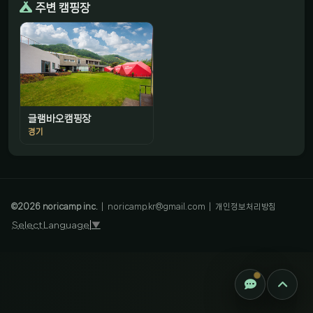
주변 캠핑장
글램바오캠핑장
경기
감성 캠핑 큐레이터
진짜 감성은, 나를 아는 것
©
2026
noricamp inc.
|
noricamp.kr@gmail.com
|
개인정보처리방침
Select Language
▼