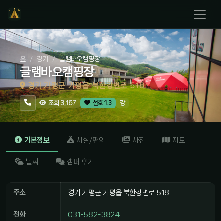
홈
경기
글램바오캠핑장
글램바오캠핑장
경기 가평군 가평읍 북한강변로 518
강
조회 3,167
선호 1.3
기본정보
시설/편의
사진
지도
날씨
캠퍼 후기
주소
경기 가평군 가평읍 북한강변로 518
전화
031-582-3824