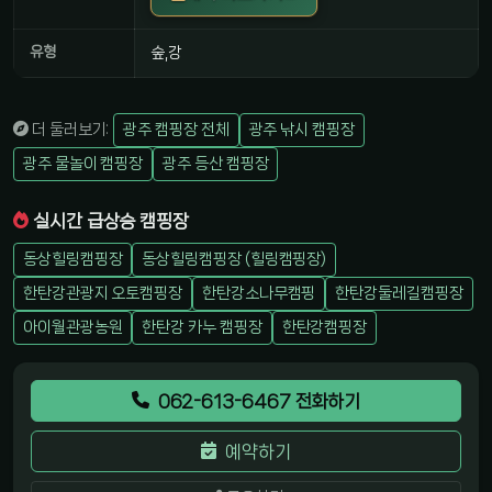
유형
숲,강
더 둘러보기:
광주 캠핑장 전체
광주 낚시 캠핑장
광주 물놀이 캠핑장
광주 등산 캠핑장
실시간 급상승 캠핑장
동상힐링캠핑장
동상힐링캠핑장 (힐링캠핑장)
한탄강관광지 오토캠핑장
한탄강소나무캠핑
한탄강둘레길캠핑장
아이월관광농원
한탄강 카누 캠핑장
한탄강캠핑장
062-613-6467 전화하기
예약하기