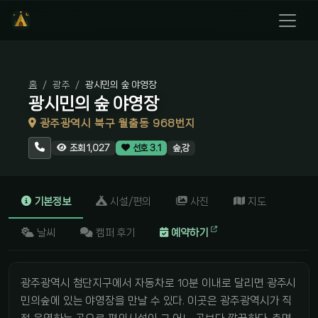
홈
광주
광시민의 숲 야영장
광시민의 숲 야영장
광주광역시 북구 월출동 968번지
숲,강
조회 1,027
선호 3.1
기본정보
시설/편의
사진
지도
날씨
캠퍼 후기
예약하기
광주광역시 첨단지구에서 자동차로 10분 이내로 달리면 광주시
민의숲에 있는 야영장을 만날 수 있다. 이곳은 광주광역시가 직