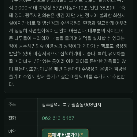
접 운영하는 곳으로 편의시설이 그 어느 곳보다 깔끔하다. 총면
적 9,000㎡ 에 야영장 57면(자동차 19면, 일반 38면)이 구축
돼 있다. 광주시민의숲은 생긴 지 만 2년 정도에 불과한 최신시
설이지만 바로 옆 영산강과 수변공원의 환경과 절묘하게 어우러
져 상당히 자연친화적이란 말이 어울린다. 대부분의 사이트에
큰 나무들이 드리워져 그늘을 즐기며 해먹을 설치할 수 있다는
점이 광주시민의숲 야영장의 장점이다. 게다가 산책로도 굉장히
발달해 있어, 아침저녁으로 산책하기에도 좋다. 특히, 유모차를
끌고 다녀도 부담 없는 곳이라 어린 아이를 동반한 가족들이 많
이 찾는다. 또한, 이곳은 매년 여름마다 수영장이 운영돼 캠핑을
즐기며 수영도 함께 즐기고 싶은 이들의 여름 휴가지로 추천한
다.
주소
광주광역시 북구 월출동 968번지
전화
062-613-6467
예약
예약 바로가기