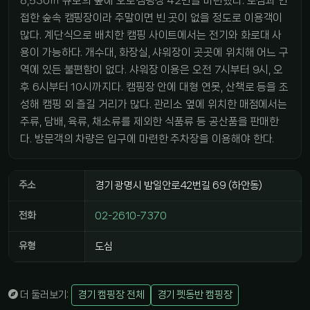
8,530㎡ 규모의 숲에 오토캠핑장 42면을 마련했다. 도심과 인
접한 숲속 캠핑장이라 주말이면 빈 곳이 없을 정도로 이용객이
많다. 계단식으로 배치한 캠핑 사이트에서는 전기와 화로대 사
용이 가능하다. 개수대, 화장실, 샤워장이 곳곳에 위치해 어느 구
역에 있든 불편함이 없다. 샤워장 이용은 오전 7시부터 9시, 오
후 6시부터 10시까지다. 캠핑장 안에 대형 연못, 산책로 등을 조
성해 캠핑 외 즐길 거리가 많다. 관리소 옆에 위치한 매점에서는
주류, 담배, 육류, 채소류를 제외한 식품류 등 공산품을 판매한
다. 방문객의 차량은 입구에 마련한 주차장을 이용해야 한다.
주소
경기 광명시 밤일안로42번길 69 (하안동)
전화
02-2610-7370
유형
도심
더 둘러보기:
경기 캠핑장 전체
경기 펫동반 캠핑장