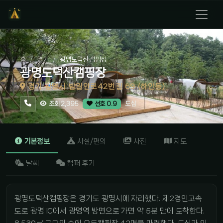
홈
경기
광명도덕산캠핑장
광명도덕산캠핑장
경기 광명시 밤일안로42번길 69 (하안동)
도심
조회 2,395
선호 0.9
기본정보
시설/편의
사진
지도
날씨
캠퍼 후기
광명도덕산캠핑장은 경기도 광명시에 자리했다. 제2경인고속
도로 광명 IC에서 광명역 방면으로 가면 약 5분 만에 도착한다.