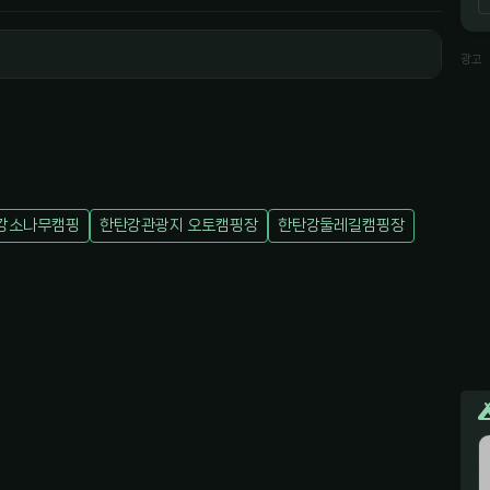
광고
강소나무캠핑
한탄강관광지 오토캠핑장
한탄강둘레길캠핑장