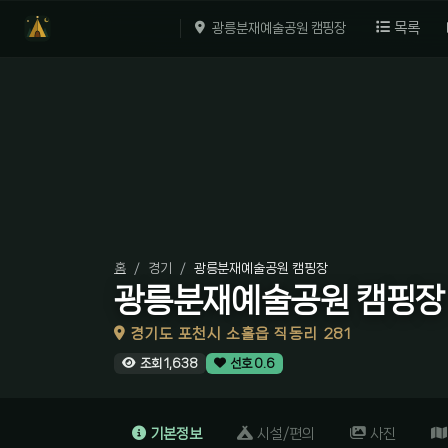
목록
광릉분재예술공원 캠핑장
홈
경기
광릉분재예술공원 캠핑장
광릉분재예술공원 캠핑장
경기도 포천시 소홀읍 직동리 281
조회 1,638
선호 0.6
기본정보
시설/편의
사진