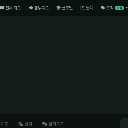
전체 지도
캠낚지도
글로벌
통계
토픽
8월
지도
날씨
캠퍼 후기