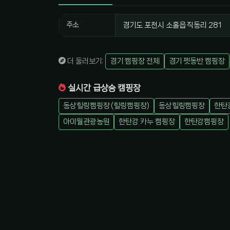
주소
경기도 포천시 소홀읍 직동리 281
더 둘러보기:
경기 캠핑장 전체
경기 펫동반 캠핑장
실시간 급상승 캠핑장
동상힐링캠핑장 (힐링캠핑장)
동상힐링캠핑장
한탄
아이월관광농원
한탄강 카누 캠핑장
한탄강캠핑장