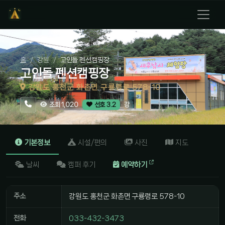
홈
강원
고인돌 펜션캠핑장
고인돌 펜션캠핑장
강원도 홍천군 화촌면 구룡령로 578-10
강
조회 1,020
선호 3.2
기본정보
시설/편의
사진
지도
날씨
캠퍼 후기
예약하기
주소
강원도 홍천군 화촌면 구룡령로 578-10
전화
033-432-3473