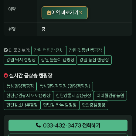
예약
예약 바로가기
유형
강
더 둘러보기:
강원 캠핑장 전체
강원 펫동반 캠핑장
강원 낚시 캠핑장
강원 물놀이 캠핑장
강원 등산 캠핑장
실시간 급상승 캠핑장
동상힐링캠핑장
동상힐링캠핑장 (힐링캠핑장)
한탄강관광지 오토캠핑장
한탄강둘레길캠핑장
아이월관광농원
한탄강소나무캠핑
한탄강 카누 캠핑장
한탄강캠핑장
033-432-3473 전화하기