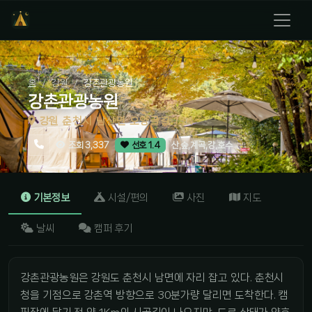
홈
강원
강촌관광농원
강촌관광농원
강원 춘천시 남산면 오양골길 134
산,숲,계곡,강,호수
조회 3,337
선호 1.4
기본정보
시설/편의
사진
지도
날씨
캠퍼 후기
강촌관광농원은 강원도 춘천시 남면에 자리 잡고 있다. 춘천시
청을 기점으로 강촌역 방향으로 30분가량 달리면 도착한다. 캠