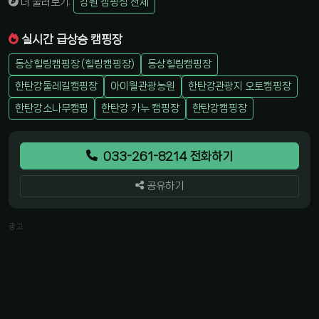
더 둘러보기:
강원 캠핑장 전체
실시간 급상승 캠핑장
동상힐링캠핑장 (힐링캠핑장)
동상힐링캠핑장
한탄강둘레길캠핑장
아이월관광농원
한탄강관광지 오토캠핑장
한탄강소나무캠핑
한탄강 카누 캠핑장
한탄강캠핑장
033-261-8214 전화하기
공유하기
광고