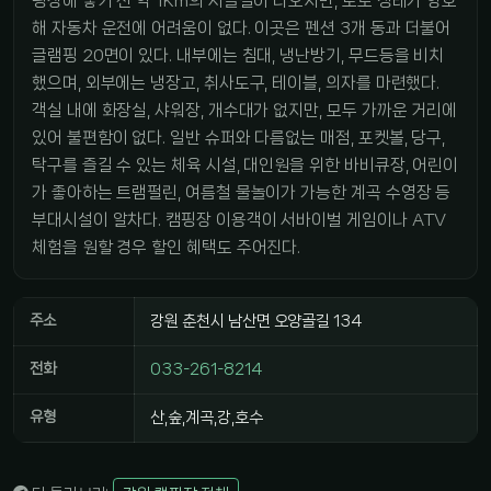
핑장에 닿기 전 약 1Km의 시골길이 나오지만, 도로 상태가 양호
해 자동차 운전에 어려움이 없다. 이곳은 펜션 3개 동과 더불어
글램핑 20면이 있다. 내부에는 침대, 냉난방기, 무드등을 비치
했으며, 외부에는 냉장고, 취사도구, 테이블, 의자를 마련했다.
객실 내에 화장실, 샤워장, 개수대가 없지만, 모두 가까운 거리에
있어 불편함이 없다. 일반 슈퍼와 다름없는 매점, 포켓볼, 당구,
탁구를 즐길 수 있는 체육 시설, 대인원을 위한 바비큐장, 어린이
가 좋아하는 트램펄린, 여름철 물놀이가 가능한 계곡 수영장 등
부대시설이 알차다. 캠핑장 이용객이 서바이벌 게임이나 ATV
체험을 원할 경우 할인 혜택도 주어진다.
주소
강원 춘천시 남산면 오양골길 134
전화
033-261-8214
유형
산,숲,계곡,강,호수