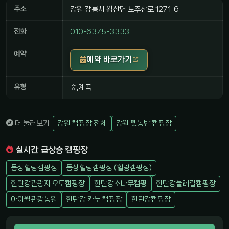
주소
강원 강릉시 왕산면 노추산로 1271-6
전화
010-6375-3333
예약
예약 바로가기
유형
숲,계곡
더 둘러보기:
강원 캠핑장 전체
강원 펫동반 캠핑장
실시간 급상승 캠핑장
동상힐링캠핑장
동상힐링캠핑장 (힐링캠핑장)
한탄강관광지 오토캠핑장
한탄강소나무캠핑
한탄강둘레길캠핑장
아이월관광농원
한탄강 카누 캠핑장
한탄강캠핑장