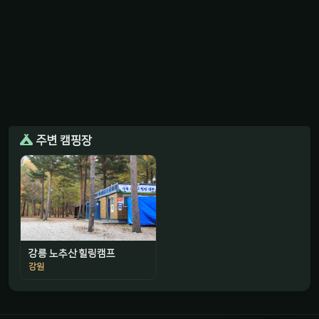
주변 캠핑장
강릉 노추산 힐링캠프
감성 캠핑 큐레이터
강원
진짜 감성은, 나를 아는 것