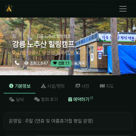
홈
강원
강릉 노추산 힐링캠프
강릉 노추산 힐링캠프
강원 강릉시 왕산면 노추산로 1271-6
숲,계곡
조회 2,847
선호 1.1
기본정보
시설/편의
사진
지도
날씨
캠퍼 후기
예약하기
운영일 : 주말 (연휴 및 여름휴가철 평일 운영)