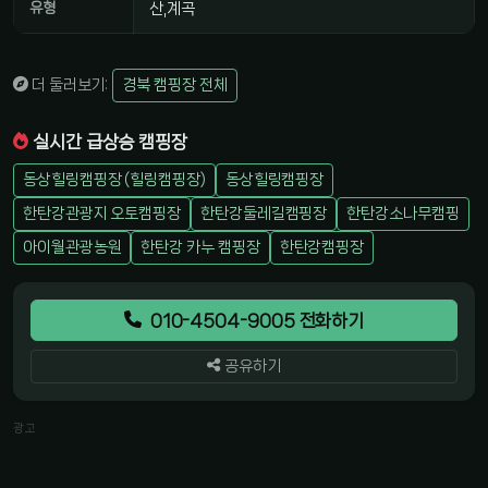
유형
산,계곡
더 둘러보기:
경북 캠핑장 전체
실시간 급상승 캠핑장
동상힐링캠핑장 (힐링캠핑장)
동상힐링캠핑장
한탄강관광지 오토캠핑장
한탄강둘레길캠핑장
한탄강소나무캠핑
아이월관광농원
한탄강 카누 캠핑장
한탄강캠핑장
010-4504-9005 전화하기
공유하기
광고