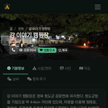
홈
경북
감 이야기 캠핑장
감 이야기 캠핑장
경북 청도군 운문면 신원4길 18
산,계곡
조회 994
선호 0.4
기본정보
시설/편의
사진
지도
날씨
캠퍼 후기
감 이야기 캠핑장은 경북 청도군 운문면에 위치했다. 청도군청
을 기점으로 약 44km 거리에 있으며, 차량을 이용해 청매로,