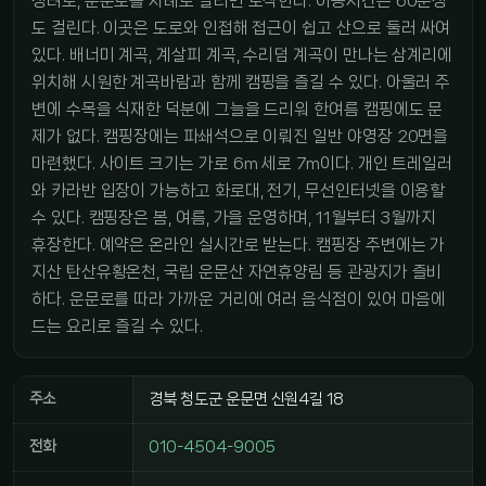
청려로, 운문로를 차례로 달리면 도착한다. 이동시간은 60분정
도 걸린다. 이곳은 도로와 인접해 접근이 쉽고 산으로 둘러 싸여
있다. 배너미 계곡, 계살피 계곡, 수리덤 계곡이 만나는 삼계리에
위치해 시원한 계곡바람과 함께 캠핑을 즐길 수 있다. 아울러 주
변에 수목을 식재한 덕분에 그늘을 드리워 한여름 캠핑에도 문
제가 없다. 캠핑장에는 파쇄석으로 이뤄진 일반 야영장 20면을
마련했다. 사이트 크기는 가로 6m 세로 7m이다. 개인 트레일러
와 카라반 입장이 가능하고 화로대, 전기, 무선인터넷을 이용할
수 있다. 캠핑장은 봄, 여름, 가을 운영하며, 11월부터 3월까지
휴장한다. 예약은 온라인 실시간로 받는다. 캠핑장 주변에는 가
지산 탄산유황온천, 국립 운문산 자연휴양림 등 관광지가 즐비
하다. 운문로를 따라 가까운 거리에 여러 음식점이 있어 마음에
드는 요리로 즐길 수 있다.
주소
경북 청도군 운문면 신원4길 18
전화
010-4504-9005