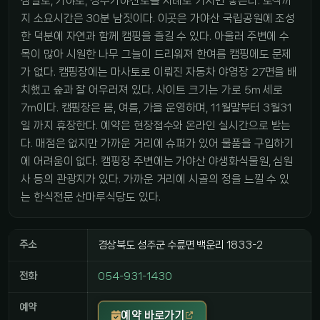
참별로, 가야로, 성주가야산로를 차례로 거치면 닿는다. 도착까
지 소요시간은 30분 남짓이다. 이곳은 가야산 국립공원에 조성
한 덕분에 자연과 함께 캠핑을 즐길 수 있다. 아울러 주변에 수
목이 많아 시원한 나무 그늘이 드리워져 한여름 캠핑에도 문제
가 없다. 캠핑장에는 마사토로 이뤄진 자동차 야영장 27면을 배
치했고 숲과 잘 어우러져 있다. 사이트 크기는 가로 5m 세로
7m이다. 캠핑장은 봄, 여름, 가을 운영하며, 11월말부터 3월31
일 까지 휴장한다. 예약은 현장접수와 온라인 실시간으로 받는
다. 매점은 없지만 가까운 거리에 슈퍼가 있어 물품을 구입하기
에 어려움이 없다. 캠핑장 주변에는 가야산 야생화식물원, 심원
사 등의 관광지가 있다. 가까운 거리에 시골의 정을 느낄 수 있
는 한식전문 산마루식당도 있다.
주소
경상북도 성주군 수륜면 백운리 1833-2
전화
054-931-1430
예약
예약 바로가기