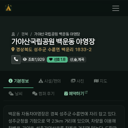
홈
경북
가야산국립공원 백운동 야영장
가야산국립공원 백운동 야영장
경상북도 성주군 수륜면 백운리 1833-2
산,숲,계곡
조회 1,929
선호 1.8
기본정보
시설/편의
사진
지도
날씨
캠퍼 후기
예약하기
백운동 자동차야영장은 경북 성주군 수륜면에 자리 잡고 있다.
성주군청을 기점으로 약 23km 거리에 있으며, 차량을 이용해