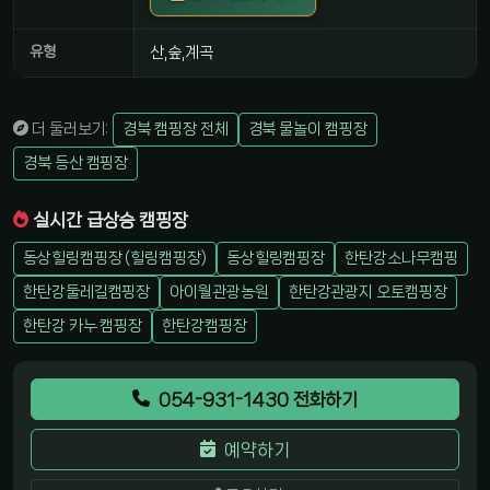
유형
산,숲,계곡
더 둘러보기:
경북 캠핑장 전체
경북 물놀이 캠핑장
경북 등산 캠핑장
실시간 급상승 캠핑장
동상힐링캠핑장 (힐링캠핑장)
동상힐링캠핑장
한탄강소나무캠핑
한탄강둘레길캠핑장
아이월관광농원
한탄강관광지 오토캠핑장
한탄강 카누 캠핑장
한탄강캠핑장
054-931-1430 전화하기
예약하기