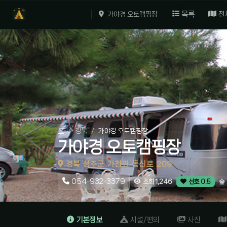
목록
전
가야경 오토캠핑장
홈
경북
가야경 오토캠핑장
가야경 오토캠핑장
경북 성주군 가천면 동신로 209
054-932-3379
숲
조회 1,246
선호 0.5
기본정보
시설/편의
사진