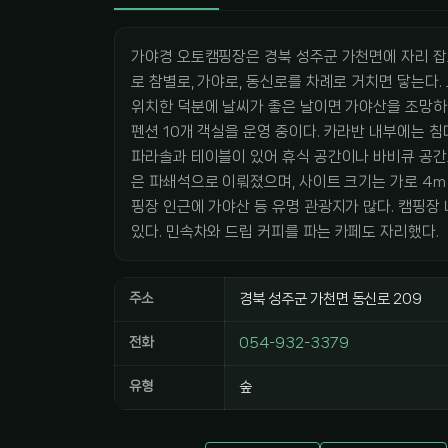
가야경 오토캠핑장은 경북 성주군 가천면에 자리 잡고
로 참별로, 가야로, 동신로를 차례로 거치면 닿는다.
위치한 덕분에 날씨가 좋은 날이면 가야산을 조망하며
펜션 10개 객실을 운영 중이다. 카라반 내부에는 침대
파라솔과 테이블이 있어 휴식 공간이나 바비큐 공간으로
은 파쇄석으로 이뤄졌으며, 사이트 크기는 가로 4m 
핑장 인근에 가야산 등 유명 관광지가 많다. 캠핑장 
있다. 민속차와 드립 커피를 파는 카페도 자리했다.
주소
경북 성주군 가천면 동신로 209
전화
054-932-3379
유형
숲