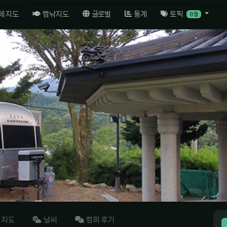
체 지도
캠낚지도
글로벌
통계
토픽
8월
지도
날씨
캠퍼 후기