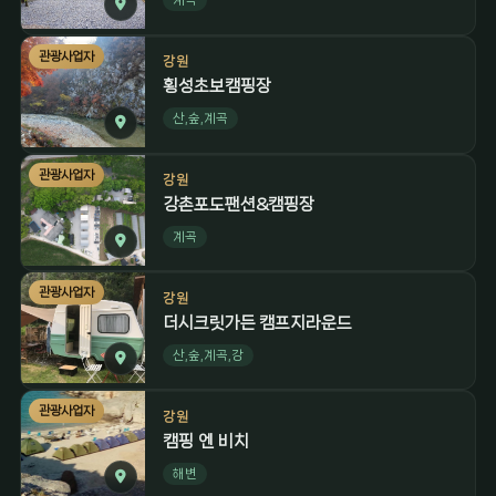
관광사업자
강원
횡성초보캠핑장
산,숲,계곡
관광사업자
강원
강촌포도팬션&캠핑장
계곡
관광사업자
강원
더시크릿가든 캠프지라운드
산,숲,계곡,강
관광사업자
강원
캠핑 엔 비치
해변