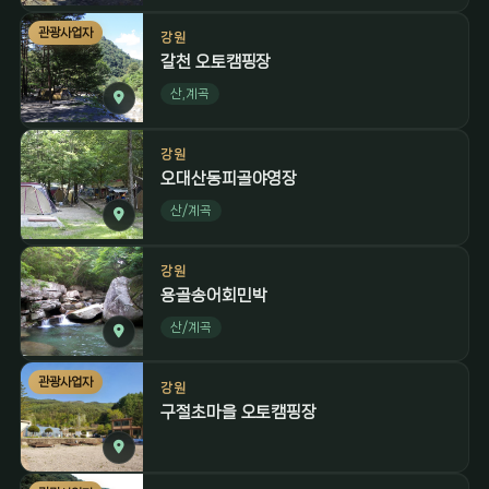
관광사업자
강원
갈천 오토캠핑장
산,계곡
강원
오대산동피골야영장
산/계곡
강원
용골송어회민박
산/계곡
관광사업자
강원
구절초마을 오토캠핑장