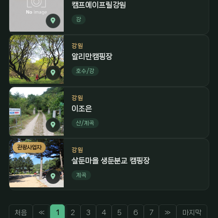
캠프에이프릴강원
강
강원
알리만캠핑장
호수/강
강원
이조은
산/계곡
관광사업자
강원
살둔마을 생둔분교 캠핑장
계곡
처음
«
1
2
3
4
5
6
7
»
마지막