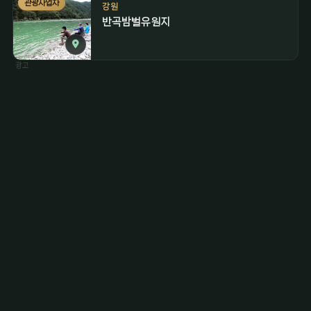
관광사업자
강원
반곡밤벌유원지
광고