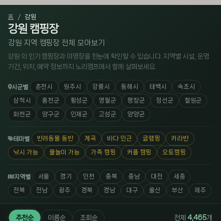
홈
강원
강원 캠핑장
강원 지역 캠핑장 전체 모아보기
강원 의 인기 캠핑장과 야영장을 한눈에 확인할 수 있습니다. 지역별 시설, 운영
기간, 위치, 예약 정보까지 노리캠프에서 함께 살펴보세요.
춘천시
원주시
강릉시
동해시
태백시
속초시
시군별
삼척시
홍천군
횡성군
영월군
평창군
정선군
철원군
화천군
양구군
인제군
고성군
양양군
반려동물 동반
계곡
바다 인근
글램핑
카라반
테마별
낚시 가능
물놀이 가능
가족 캠핑
커플 캠핑
오토캠핑
서울
경기
인천
충북
충남
대전
세종
지역별
전북
전남
광주
경북
경남
대구
울산
부산
제주
추천순
이름순
조회순
전체
4,465
개