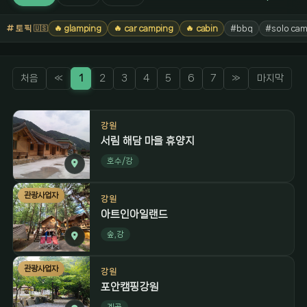
토픽
🔥 glamping
🔥 car camping
🔥 cabin
#bbq
#solo cam
🇺🇸
처음
«
1
2
3
4
5
6
7
»
마지막
강원
서림 해담 마을 휴양지
호수/강
관광사업자
강원
아트인아일랜드
숲,강
관광사업자
강원
포안캠핑강원
계곡