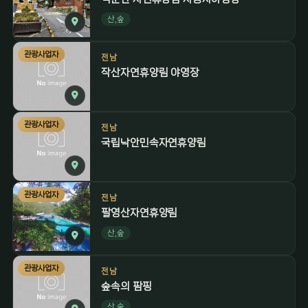
산,숲
관광사업자
전남
작산자연휴양림 야영장
관광사업자
전남
국립낙안민속자연휴양림
관광사업자
전남
팔영산자연휴양림
산,숲
관광사업자
전남
숲속의 팜핑
산,숲