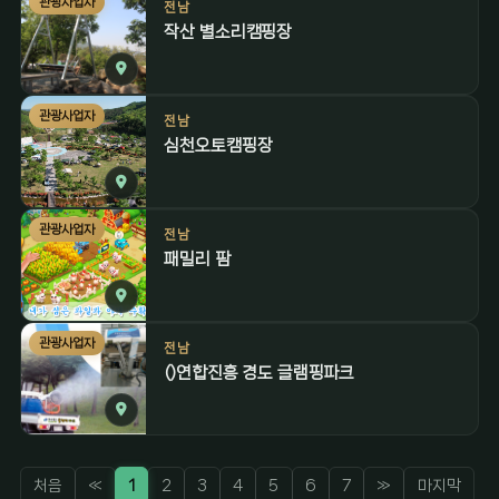
관광사업자
전남
작산 별소리캠핑장
관광사업자
전남
심천오토캠핑장
관광사업자
전남
패밀리 팜
관광사업자
전남
()연합진흥 경도 글램핑파크
처음
«
1
2
3
4
5
6
7
»
마지막