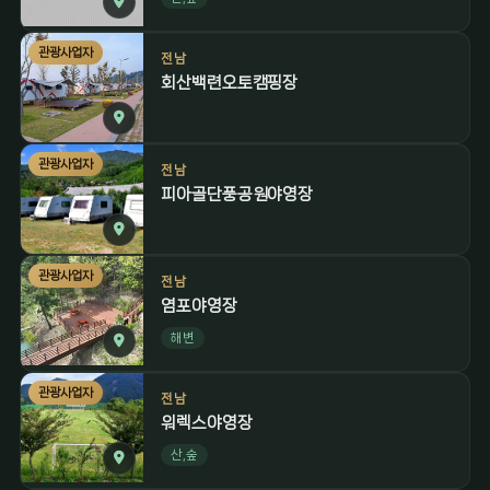
관광사업자
전남
회산백련오토캠핑장
관광사업자
전남
피아골단풍공원야영장
관광사업자
전남
염포야영장
해변
관광사업자
전남
워렉스야영장
산,숲