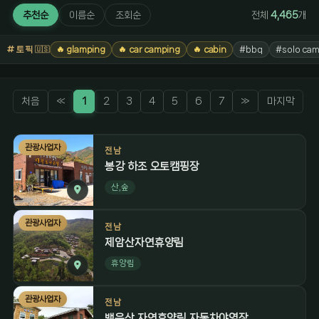
추천순
이름순
조회순
전체
4,465
개
토픽
🔥 glamping
🔥 car camping
🔥 cabin
#bbq
#solo cam
🇺🇸
처음
«
1
2
3
4
5
6
7
»
마지막
관광사업자
전남
봉강 하조 오토캠핑장
산,숲
관광사업자
전남
제암산자연휴양림
휴양림
관광사업자
전남
백운산 자연휴양림 자동차야영장