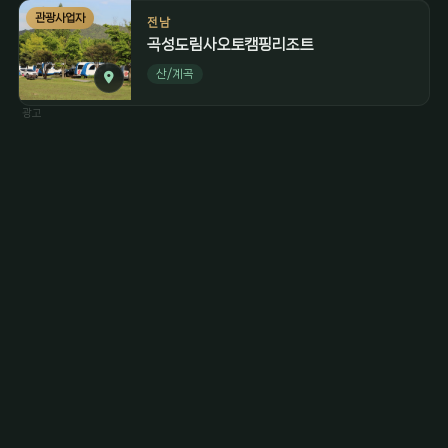
관광사업자
전남
곡성도림사오토캠핑리조트
산/계곡
광고