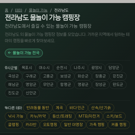
홈
테마
물놀이 가능
전라남도
전라남도 물놀이 가능 캠핑장
전라남도에서 즐길 수 있는 물놀이 가능 캠핑장
전라남도 의 물놀이 가능 캠핑장 정보를 모았습니다. 가까운 지역에서 원하는 테
마의 캠핑을 빠르게 찾아보세요.
물놀이 가능 전국
목포시
여수시
순천시
나주시
광양시
담양군
시군별
곡성군
구례군
고흥군
보성군
화순군
장흥군
강진군
해남군
영암군
무안군
함평군
영광군
장성군
완도군
진도군
신안군
반려동물 동반
계곡
바다 인근
산속/산기슭
다른 테마
낚시 가능
카누/카약
등산/트래킹
MTB/자전거
스키/보드
글램핑
카라반
오토캠핑
일반 야영장
가족 캠핑
커플 캠핑